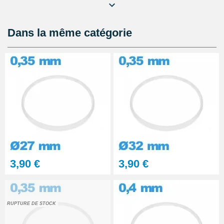
Lubrijoint – Graisse pour Joint
de Montre étanche
8,90 €
Dans la même catégorie
Kit Réparation Montre
Multifonction
23,90 €
3,90 €
3,90 €
RUPTURE DE STOCK