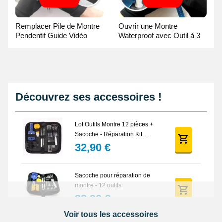
Remplacer Pile de Montre
Ouvrir une Montre
Pendentif Guide Vidéo
Waterproof avec Outil à 3
broches Guide Vidéo
Découvrez ses accessoires !
Lot Outils Montre 12 pièces +
Sacoche - Réparation Kit
Horlogerie
32,90 €
Sacoche pour réparation de
montre - 12 outils
32,90 €
Voir tous les accessoires