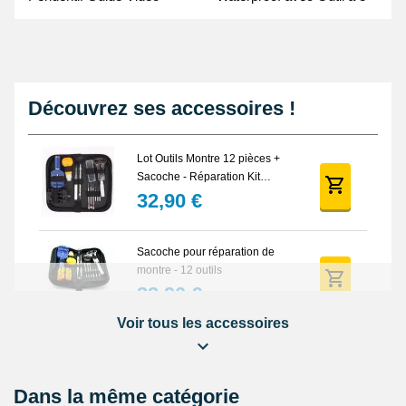
broches Guide Vidéo
Découvrez ses accessoires !
Lot Outils Montre 12 pièces +
Sacoche - Réparation Kit
Horlogerie
32,90 €
Sacoche pour réparation de
montre - 12 outils
32,90 €
Voir tous les accessoires
Lubrijoint – Graisse pour Joint
de Montre étanche
8,90 €
Dans la même catégorie