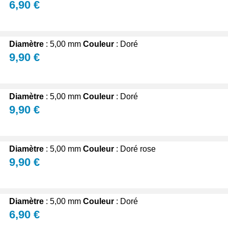
6,90 €
ussi bien pour identifier la bonne couronne que pour des conseils d'inst
ir la pièce parfaitement adaptée à votre modèle de montre et à vos bes
de ou problème technique. Enfin, vous pouvez consulter les avis de nomb
Diamètre
: 5,00 mm
Couleur
: Doré
9,90 €
Diamètre
: 5,00 mm
Couleur
: Doré
9,90 €
Diamètre
: 5,00 mm
Couleur
: Doré rose
9,90 €
Diamètre
: 5,00 mm
Couleur
: Doré
6,90 €