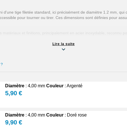
 d'une tige filetée standard, ici précisément de diamètre 1.2 mm, qui c
 accessible pour tourner ou tirer. Ces dimensions sont définies pour assu
 matériaux et finitions, principalement en acier inoxydable, reconnu po
doré, or rose, noir, qui permettent d'harmoniser parfaitement la couro
nnaliser ou restaurer une montre sans compromis sur l'authenticité visu
Lire la suite
 ?
iel pour garantir l'efficacité et la durabilité de votre montre. Une ti
ns courantes comme le remontage ou le réglage.
ements, comme un mauvais enclenchement du mécanisme de réglage, u
Diamètre
: 4,00 mm
Couleur
: Argenté
er, protégeant ainsi les composants délicats contre la poussière et l'h
5,90 €
 12 (1.2 mm) disponibles
ions
Diamètre
: 4,00 mm
Couleur
: Doré rose
9,90 €