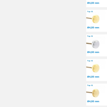
Assurez-vous que les dimensions correspondent pour éviter tout pr
En fonction de l'usage, la sélection peut varier : pour des montres a
tandis que pour une customisation, le choix du coloris et de la form
attentes techniques et esthétiques.
Guide d'installation de votre couronne m
Étapes pour remplacer ou installer une couronn
Le remplacement d'une couronne de montre Tap 12 (1.2 mm) est une o
adapté pour accéder à la tige. Nettoyez soigneusement cette zone af
Positionnez ensuite la nouvelle couronne sur la tige, en veillant à ne
fixée. La qualité de cette installation impacte directement l'étanchéi
Outils nécessaires pour installer une couronne 
Pour réussir cette opération, munissez-vous d'outils précis tels que
mobiles. Sur My-Montre.com, vous pouvez trouver une sélection complè
Conseils pour éviter les erreurs courantes