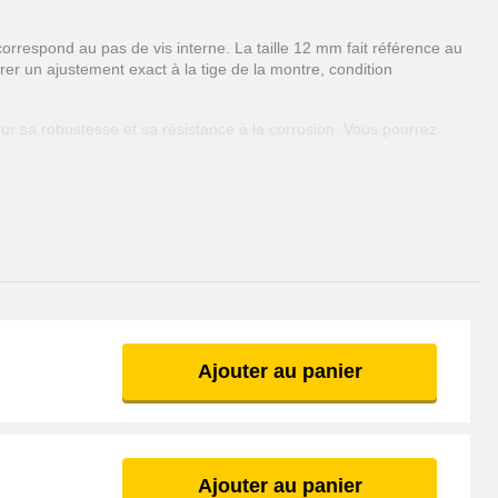
orrespond au pas de vis interne. La taille 12 mm fait référence au
rer un ajustement exact à la tige de la montre, condition
ur sa robustesse et sa résistance à la corrosion. Vous pourrez
nne avec l'esthétique générale de votre montre. Certains modèles
elle.
ge de 1.2 mm assure que la fixation mécanique s'adapte précisément,
ne perte d'étanchéité, ou même l'endommagement du mouvement.
umidité.
Ajouter au panier
Ajouter au panier