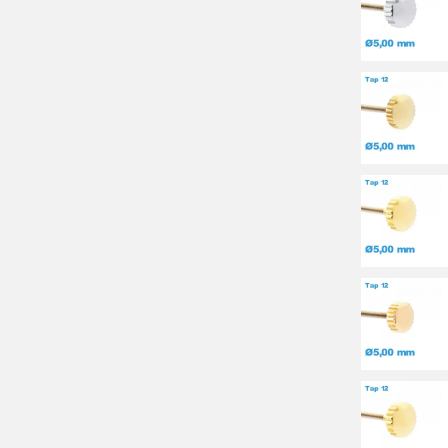
L'équipe My-Montre.com accompagne ses clients à toutes les étapes, a
pour répondre à vos questions techniques, vous permettant de chois
simple, vous assurant tranquillité d'esprit en cas d'erreur de comman
produits et de la qualité du support apporté.