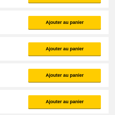
équate. Pour une réparation rapide, un modèle standard peut suffire,
amme en détail pour trouver la pièce qui répondra parfaitement à vos
Ajouter au panier
Ajouter au panier
par retirer délicatement l'ancienne couronne à l'aide d'un outil
assemblage.
en place, vérifiez qu'elle tourne librement et qu'elle reste bien
Ajouter au panier
e spéciale pour assurer une lubrification adéquate des pièces
Ajouter au panier
 un travail propre et sécurisé.