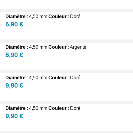
oblème d'ajustement.
nciennes, privilégiez un modèle au style authentique et une finition ad
Diamètre
: 4,50 mm
Couleur
: Doré
e de la couronne devient plus important. N'hésitez pas à consulter la g
6,90 €
ontre Tap 12 (1.2 mm)
Diamètre
: 4,50 mm
Couleur
: Argenté
e de montre
6,90 €
pération accessible avec les bonnes instructions et outils. Commencez 
in d'éliminer poussières ou particules qui pourraient compromettre l'
Diamètre
: 4,50 mm
Couleur
: Doré
 pas forcer pour éviter d'endommager les filetages. Une fois la couronne 
9,90 €
té et le fonctionnement global de la montre.
de montre
Diamètre
: 4,50 mm
Couleur
: Doré
 des tournevis horlogers, des pincettes fines et éventuellement une huil
9,90 €
te d'outils horlogers conçus pour faciliter ces réparations, permettant