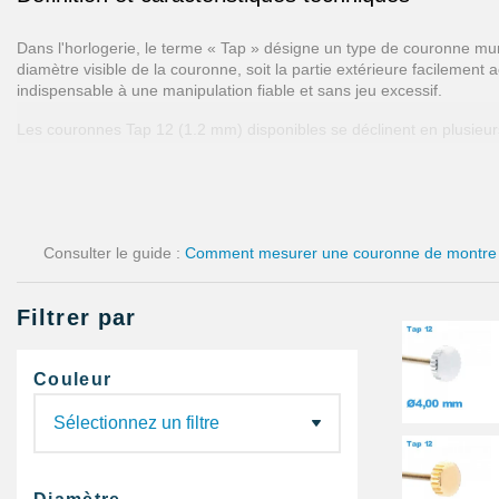
Dans l'horlogerie, le terme « Tap » désigne un type de couronne muni
diamètre visible de la couronne, soit la partie extérieure facilement
indispensable à une manipulation fiable et sans jeu excessif.
Les couronnes Tap 12 (1.2 mm) disponibles se déclinent en plusieurs
également trouver des modèles avec différentes couleurs : argenté, 
sont proposés avec ou sans logo, ce qui offre la possibilité de perso
Pourquoi la taille et la tige sont importantes ?
Consulter le guide :
Comment mesurer une couronne de montre
Choisir une couronne avec le bon diamètre et la bonne tige est essent
évitant ainsi tout risque de jeu ou de cassure lors des manipulatio
Filtrer par
Un mauvais choix de taille pourrait engendrer des dysfonctionn
Une couronne bien adaptée contribue à maintenir l'étanchéité du boîti
Couleur
Les différents modèles de couronnes Tap
Couronnes à vis simples et avec différentes finit