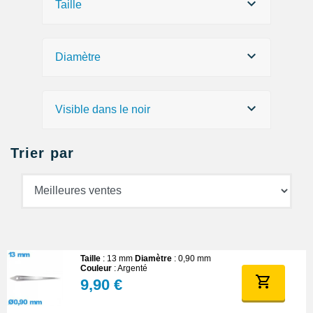
piston
. Pour installer une aiguille neuve sur un mouvement de
Taille
montre, utilisez un
outil pour poser les aiguilles
facilement.
Choisissez de réparer dès maintenant votre montre grâce à l'une
des aiguilles de montre disponibles dans notre catégorie
Diamètre
spécialement dédiée aux aiguilles des minutes.
Visible dans le noir
Trier par
Taille
: 13 mm
Diamètre
: 0,90 mm
Couleur
: Argenté
9,90 €