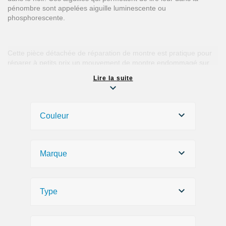
pénombre sont appelées aiguille luminescente ou
phosphorescente.
Cette pièce détachée de réparation de montre est pratique pour
réparer à petits prix un mouvement de montre endommagé sur
lequel il n'y aurait plus d'aiguilles ou avec une aiguille cassée.
Lire la suite
Si vous êtes à la recherche d'une aiguille pour les minutes
quelques soit sa couleur, argenté, blanche, bleu, doré, noir, doré
rose ou même rouge, dénichez le produit qu'il vous faut dans
Couleur
cette catégorie.
Pour changer l'aiguille d'une montre, il est nécessaire d'ouvrir le
bijou au préalable. Achetez tous les
outils horlogers
nécessaires
Marque
pour ouvrir une montre dans la catégorie correspondante
de notre boutique en ligne. Une fois la montre ouverte, il faut
impérativement retirer la
tige de remontoir
et ainsi extraire le
mouvement de montre pour accéder aux différentes aiguilles.
Type
Retirez une aiguille de montre à l'aide d'un
arrache aiguille à