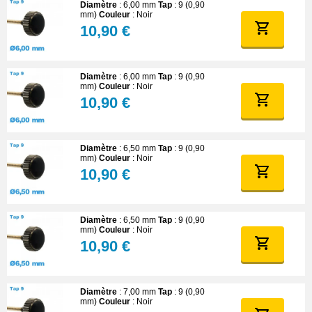
Pourquoi choisir une couronne
Diamètre
: 6,00 mm
Tap
: 9 (0,90
mm)
Couleur
: Noir
résistante à l'eau ?
10,90 €
Protection optimale de votre montre contre
l'eau et les poussières
Diamètre
: 6,00 mm
Tap
: 9 (0,90
mm)
Couleur
: Noir
10,90 €
L'un des principaux rôles d'une couronne waterproof est de
participer efficacement à l'étanchéité globale de la montre. La
couronne est une zone particulièrement vulnérable car elle fait la
Diamètre
: 6,50 mm
Tap
: 9 (0,90
jonction entre le boîtier extérieur et le mécanisme interne. Sans
mm)
Couleur
: Noir
une couronne étanche correcte, l'eau et la poussière peuvent
10,90 €
pénétrer facilement, provoquant des défaillances mécaniques,
des infiltrations, et parfois une corrosion interne.
Choisir une couronne résistante à l'eau garantit ainsi une
Diamètre
: 6,50 mm
Tap
: 9 (0,90
protection optimale, notamment dans des situations concrètes
mm)
Couleur
: Noir
telles que la pratique de la plongée, le nautisme, ou même sous
10,90 €
une pluie intense. Cela assure une meilleure résistance à
l'humidité ambiante ou aux éclaboussures quotidiennes. La
qualité de la couronne influe directement sur la fiabilité de
Diamètre
: 7,00 mm
Tap
: 9 (0,90
l'étanchéité de la montre.
mm)
Couleur
: Noir