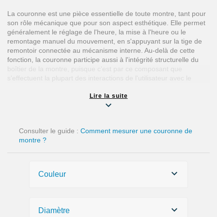
La couronne est une pièce essentielle de toute montre, tant pour
son rôle mécanique que pour son aspect esthétique. Elle permet
généralement le réglage de l'heure, la mise à l'heure ou le
remontage manuel du mouvement, en s'appuyant sur la tige de
remontoir connectée au mécanisme interne. Au-delà de cette
fonction, la couronne participe aussi à l'intégrité structurelle du
boîtier de la montre, puisque c'est par ce composant que
s'effectuent la plupart des interactions de l'utilisateur avec le
mouvement horloger.
Lire la suite
Dans le secteur de l'horlogerie, la couronne se décline en
plusieurs styles et mécanismes, adaptés aux usages spécifiques
et aux exigences techniques des montres. Le choix de la
Consulter le guide :
Comment mesurer une couronne de
couronne répond ainsi à des critères de précision, de confort
montre ?
d'utilisation et aussi de résistance.
Spécificités d'une couronne étanche /
waterproof
Couleur
Une couronne dite waterproof est spécialement conçue pour
empêcher toute infiltration d'eau dans la montre par ce point de
Diamètre
passage critique. Pour cela, plusieurs techniques sont mises en