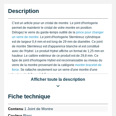
Description
C'est un article pour un cristal de montre. Le joint d'horlogerie
permet de maintenir le cristal de votre montre en position.
Délogez le verre du garde-temps outillé de la
pince pour changer
un verre de montre
. Le joint d'horlogerie Sternkreuz cylindrique
est de largeur 0,4 mm et est long de 29 mm de diamètre. Ce joint
de montre Sternkreuz est d'apparence blanche et est constitué
avec de l'Hytrel. Le produit Hytrel affiche un format de 1,25 mm en
hauteur. Le calibre extérieur de ce produit est de 29,8 mm. Ce
type de joint d'horlogerie Hytrel est reconnaissable au niveau du
verre de la montre provenant de la catégorie
montre bracelet de
force
. Se rattache seulement sur un verre d'une montre d'une
hauteur de 1,3 mm à 1,5 mm.
Afficher toute la description
Fiche technique
Contenu
1 Joint de Montre
Couleur
Blanc