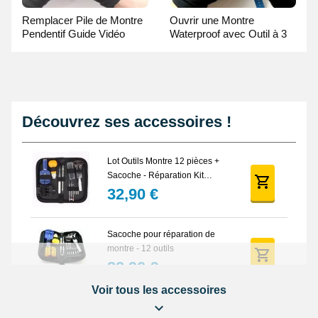
Remplacer Pile de Montre
Ouvrir une Montre
Pendentif Guide Vidéo
Waterproof avec Outil à 3
broches Guide Vidéo
Découvrez ses accessoires !
Lot Outils Montre 12 pièces +
Sacoche - Réparation Kit
Horlogerie
32,90 €
Sacoche pour réparation de
montre - 12 outils
32,90 €
Voir tous les accessoires
Lubrijoint – Graisse pour Joint