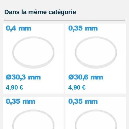
de Montre étanche
8,90 €
Dans la même catégorie
Kit Réparation Montre
Multifonction
23,90 €
4,90 €
4,90 €