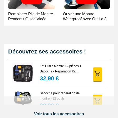
Remplacer Pile de Montre
Ouvrir une Montre
Pendentif Guide Vidéo
Waterproof avec Outil à 3
broches Guide Vidéo
Découvrez ses accessoires !
Lot Outils Montre 12 pièces +
Sacoche - Réparation Kit
Horlogerie
32,90 €
Sacoche pour réparation de
montre - 12 outils
32,90 €
Voir tous les accessoires