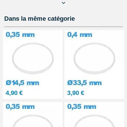
Lubrijoint – Graisse pour Joint
de Montre étanche
8,90 €
Dans la même catégorie
Kit Réparation Montre
Multifonction
23,90 €
4,90 €
3,90 €