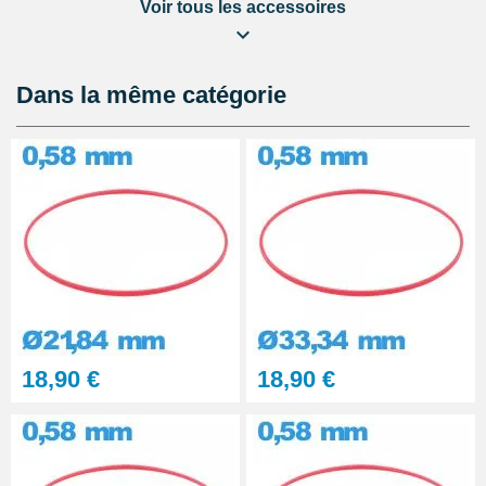
Voir tous les accessoires
Lubrijoint – Graisse pour Joint
de Montre étanche
8,90 €
Dans la même catégorie
Kit Réparation Montre
Multifonction
23,90 €
18,90 €
18,90 €