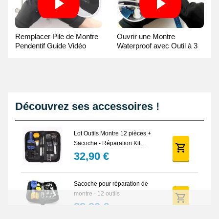
Remplacer Pile de Montre
Ouvrir une Montre
Pendentif Guide Vidéo
Waterproof avec Outil à 3
broches Guide Vidéo
Découvrez ses accessoires !
Lot Outils Montre 12 pièces +
Sacoche - Réparation Kit
Horlogerie
32,90 €
Sacoche pour réparation de
montre - 12 outils
32,90 €