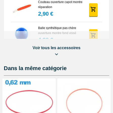
Couteau ouverture capot montre
réparation
2,90 €
Balle synthétique pas chère
ouverture montre fond vissé
4,90 €
Voir tous les accessoires
Clé d'ouverture pour boîtier à
fond vissé large
27,90 €
Dans la même catégorie
Lot Outils Montre 12 pièces +
Sacoche - Réparation Kit
Horlogerie
32,90 €
Outil d'ouverture de boîtier de
montre étanche