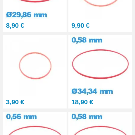
4,90 €
Clé d'ouverture de boîtier vissé
8,90 €
9,90 €
pour réparer montre
17,90 €
Sacoche pour réparation de
montre - 12 outils
32,90 €
Outil réparation montre dévisser
les capots vissés
6,90 €
3,90 €
18,90 €
Outil d'ouverture de montre à
fond clipsé
5,90 €