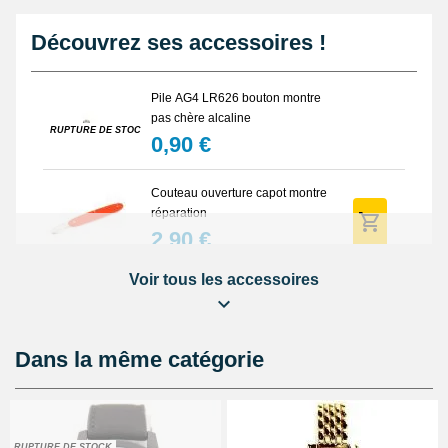
Découvrez ses accessoires !
Pile AG4 LR626 bouton montre
pas chère alcaline
RUPTURE DE STOCK
0,90 €
Couteau ouverture capot montre
réparation
2,90 €
Voir tous les accessoires
Marteau horloger fermer montre
4,90 €
Dans la même catégorie
Pompe montre 24 mm pas chère
pour bracelet
0,90 €
RUPTURE DE STOCK