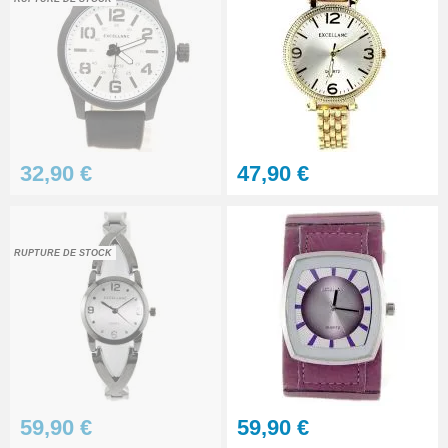
Lot 2 barres de fixation pas cher
pour montre 24 mm
1,90 €
Outil soulever couvercle arrière
32,90 €
47,90 €
montre
4,90 €
RUPTURE DE STOCK
Pince antistatique montre pas
chère
5,90 €
Lunette grossissante - Loupe
Horloger et LED
22,90 €
59,90 €
59,90 €