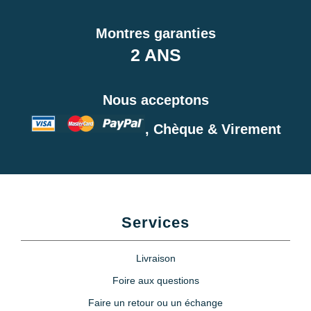
4,90 €
Montres garanties
Kit Réparation Bracelet Montre 2
2 ANS
Pompes au choix + 1 Pointeau
de pose
4,90 €
Nous acceptons
À configurer
, Chèque & Virement
Services
Livraison
Foire aux questions
Faire un retour ou un échange