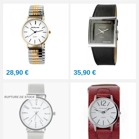
Kit - Changer la pile d'une
montre - réparation pas chère
10,90 €
À configurer
Petit pointeau de pose plastique
réparation bracelet montre
28,90 €
35,90 €
2,90 €
Pointeau de pose professionnel
RUPTURE DE STOCK
démontage bracelet montre
5,90 €
Pince antistatique TS10
réparation pas chère