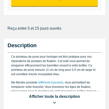
Reçu entre 5 et 15 jours ouvrés
Description
Ce pointeau de pose pour horloger est très pratique pour vos
réparations de pompes de fixation. Cet outil vous permet de
rengainer efficacement les barrettes ressort à votre boîtier. Ce
pointeau de pose mesure 11 cm de long pour 0,5 cm de large et
est constitué d'acier inoxydable bleu.
My-Montre possède
différents bracelets
, vous permettant de
remplacer votre bracelet. Vous trouverez les tiges de fixation,
nécessaires pour le maintien de votre bracelet au boîtier, dans la
catégorie des
pompes de montre
.
Afficher toute la description
Cet accessoire est indispensable pour le changement de bracelet
ou de pompe. Si vous êtes débutant en la matière, vous pouvez