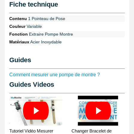
Fiche technique
suivre l'un de nos guides :
Changer un bracelet de montre
ou
Comment mesurer une pompe de montre
Contenu
1 Pointeau de Pose
La couleur peut varier.
Couleur
Variable
Fonction
Extraire Pompe Montre
Matériaux
Acier Inoxydable
Guides
Comment mesurer une pompe de montre ?
Guides Videos
Tutoriel Vidéo Mesurer
Changer Bracelet de