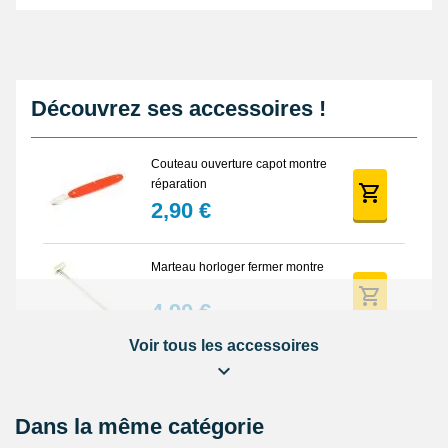
Découvrez ses accessoires !
Couteau ouverture capot montre
réparation
2,90 €
Marteau horloger fermer montre
4,90 €
Voir tous les accessoires
Outil soulever couvercle arrière
montre
4,90 €
Dans la même catégorie