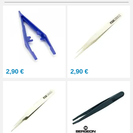
Balle synthétique pas chère
ouverture montre fond vissé
4,90 €
Embout gonfleur balles
ouverture montre
1,90 €
Lunette grossissante - Loupe
2,90 €
2,90 €
Horloger et LED
22,90 €
Loupe grossissante 10X avec
LED
8,90 €
Loupe grossissante 10X