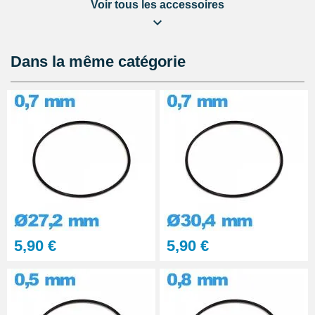
Voir tous les accessoires
Lubrijoint – Graisse pour Joint
de Montre étanche
8,90 €
Dans la même catégorie
Kit Réparation Montre
Multifonction
23,90 €
5,90 €
5,90 €