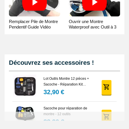
Remplacer Pile de Montre
Ouvrir une Montre
Pendentif Guide Vidéo
Waterproof avec Outil à 3
broches Guide Vidéo
Découvrez ses accessoires !
Lot Outils Montre 12 pièces +
Sacoche - Réparation Kit
Horlogerie
32,90 €
Sacoche pour réparation de
montre - 12 outils
32,90 €