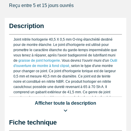
Reçu entre 5 et 15 jours ouvrés
Description
Joint nitrile horlogerie 40,5 X 0,5 mm O-ring étanchéité destiné
pour de montre étanche. Le joint d'horlogerie est utilisé pour
promettre le caractère étanche du garde-temps imperméable que
vous tenez à réparer, après l'avoir badigeonné de lubrifiant muni
de
graisse de joint horlogerie
. Vous devrez l'ouvrir muni d'un
Outil
d'ouverture de montre à fond clipsé
, selon le type d'une montre
pour changer ce joint. Ce joint d'horlogerie torique est de largeur
0,5 mm et mesure 40,5 mm de diamètre. Ce joint est de teinte
noire et constitué en nitrile NBR. Ce produit horloger en nitrile
caoutchouc possède une dureté revenant à 65 à 70 Sh A. Il
comprend un gabarit extérieur de 41,5 mm. Ce genre de joint
montre est reconnaissable au niveau de la plupart des fond de
boîtier de montre de la catégorie
Afficher toute la description
montre de marque pas chère
.
Fiche technique