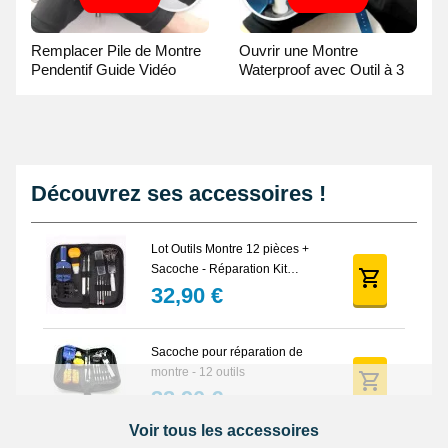
Remplacer Pile de Montre
Ouvrir une Montre
Pendentif Guide Vidéo
Waterproof avec Outil à 3
broches Guide Vidéo
Découvrez ses accessoires !
Lot Outils Montre 12 pièces +
Sacoche - Réparation Kit
Horlogerie
32,90 €
Sacoche pour réparation de
montre - 12 outils
32,90 €
Voir tous les accessoires