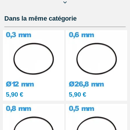
Lubrijoint – Graisse pour Joint
de Montre étanche
8,90 €
Dans la même catégorie
Kit Réparation Montre
Multifonction
23,90 €
5,90 €
5,90 €