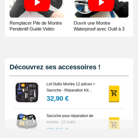
Remplacer Pile de Montre
Ouvrir une Montre
Pendentif Guide Vidéo
Waterproof avec Outil à 3
broches Guide Vidéo
Découvrez ses accessoires !
Lot Outils Montre 12 pièces +
Sacoche - Réparation Kit
Horlogerie
32,90 €
Sacoche pour réparation de
montre - 12 outils
32,90 €