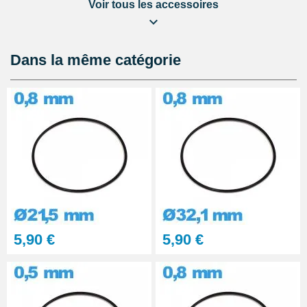
Voir tous les accessoires
Lubrijoint – Graisse pour Joint
de Montre étanche
8,90 €
Dans la même catégorie
Kit Réparation Montre
Multifonction
23,90 €
5,90 €
5,90 €