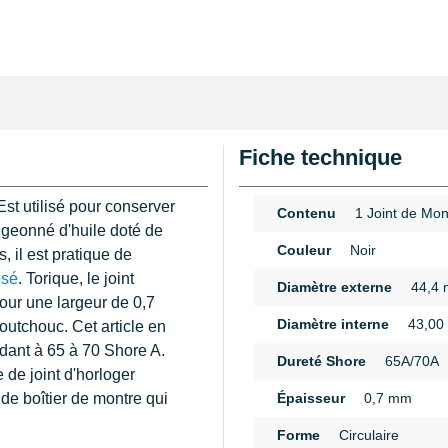
Fiche technique
Est utilisé pour conserver
Contenu
1 Joint de Mon
igeonné d'huile doté de
Couleur
Noir
, il est pratique de
psé
. Torique, le joint
Diamètre externe
44,4
our une largeur de 0,7
Diamètre interne
43,00
aoutchouc. Cet article en
ant à 65 à 70 Shore A.
Dureté Shore
65A/70A
 de joint d'horloger
de boîtier de montre qui
Épaisseur
0,7 mm
Forme
Circulaire