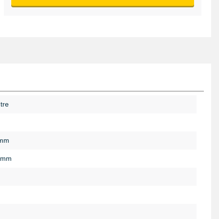
tre
 mm
 mm