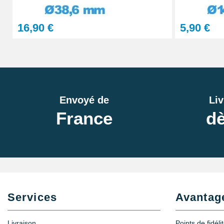
16,90 €
5,90 €
Envoyé de
Liv
France
dè
Services
Avantag
Livraison
Points de fidéli