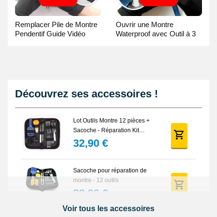
Remplacer Pile de Montre
Ouvrir une Montre
Pendentif Guide Vidéo
Waterproof avec Outil à 3
broches Guide Vidéo
Découvrez ses accessoires !
Lot Outils Montre 12 pièces +
Sacoche - Réparation Kit
Horlogerie
32,90 €
Sacoche pour réparation de
montre - 12 outils
32,90 €
Voir tous les accessoires