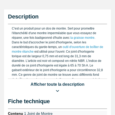
Description
C'est un produit pour un dos de montre. Sert pour promettre
l'étanchéité d'une montre imperméable que vous essayez de
réparer, une fois badigeonné d'huile avec
la graisse montre
.
Dans le but d'accrocher le joint d'horlogerie, selon les
caractéristiques du garde-temps, un
outil d'ouverture de boîtier de
montre étanche
est utilisé pour l'ouvrir. Ce joint d'horlogerie
torique est de largeur 0,75 mm et est long de 31,3 mm de
diamètre. L'article est noir et composé en nitrile NBR. L'indice de
dureté de ce joint d'horlogerie est égale à 65 à 70 Sh A. Le
gabarit extérieur de le joint d'horlogerie a pour circonférence 32,8
mm. Ce genre de joint de montre se trouve avec différents fond
de boîtier de montre qui peuvent aller sous l'eau provenant de la
catégorie
montre de marque pas chère
Afficher toute la description
.
Fiche technique
Contenu
1 Joint de Montre