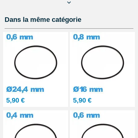
Lubrijoint – Graisse pour Joint
de Montre étanche
8,90 €
Dans la même catégorie
Kit Réparation Montre
Multifonction
23,90 €
5,90 €
5,90 €