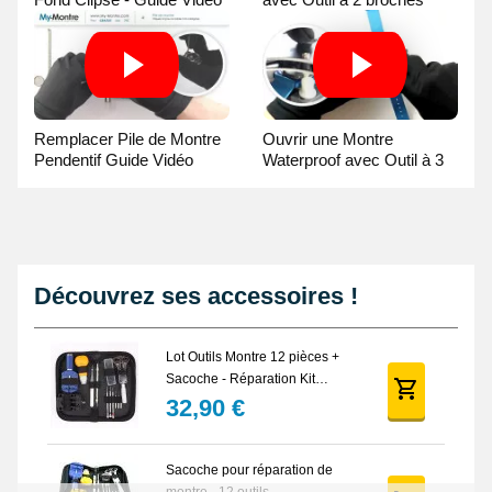
Guide Vidéo
Remplacer Pile de Montre
Ouvrir une Montre
Pendentif Guide Vidéo
Waterproof avec Outil à 3
broches Guide Vidéo
Découvrez ses accessoires !
Lot Outils Montre 12 pièces +
Sacoche - Réparation Kit
Horlogerie
32,90 €
Sacoche pour réparation de