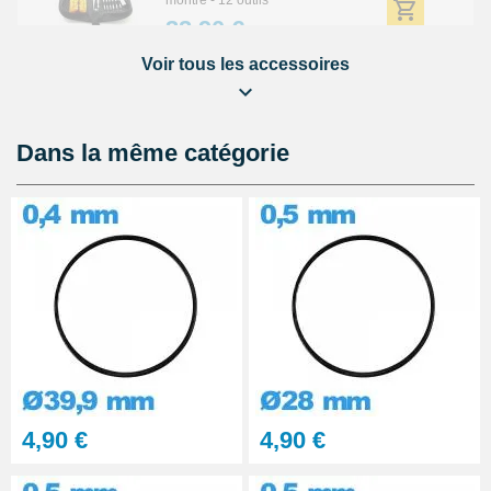
montre - 12 outils
32,90 €
Voir tous les accessoires
Lubrijoint – Graisse pour Joint
de Montre étanche
8,90 €
Dans la même catégorie
Kit Réparation Montre
Multifonction
23,90 €
4,90 €
4,90 €