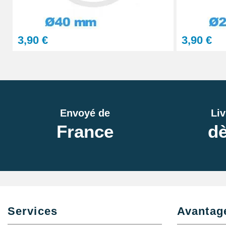
3,90 €
3,90 €
Envoyé de
Liv
France
dè
Services
Avantag