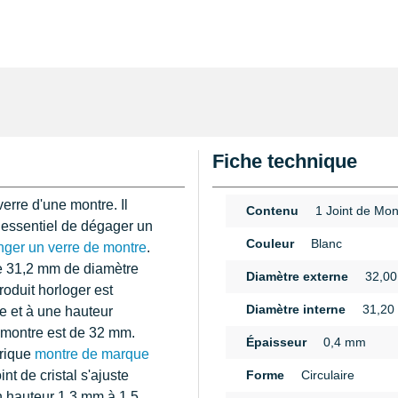
Fiche technique
erre d'une montre. Il
Contenu
1 Joint de Mon
t essentiel de dégager un
Couleur
Blanc
nger un verre de montre
.
re 31,2 mm de diamètre
Diamètre externe
32,0
oduit horloger est
Diamètre interne
31,20
de et à une hauteur
t montre est de 32 mm.
Épaisseur
0,4 mm
brique
montre de marque
nt de cristal s'ajuste
Forme
Circulaire
 hauteur 1,3 mm à 1,5