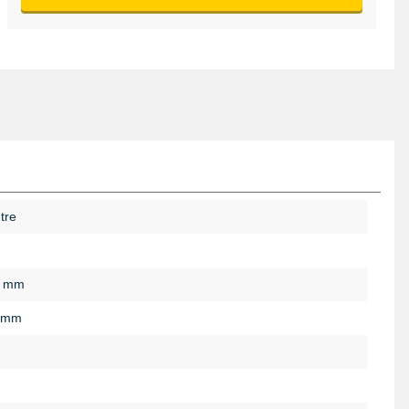
tre
0 mm
 mm