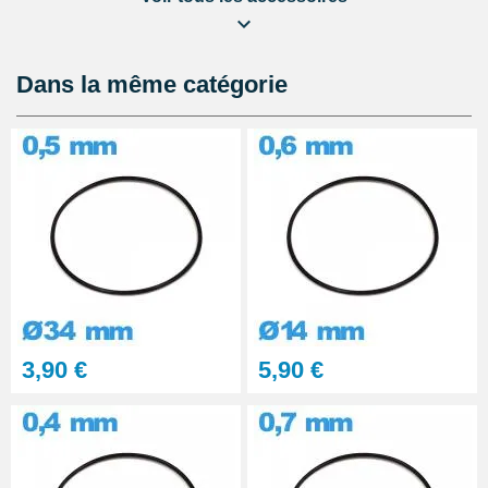
Lubrijoint – Graisse pour Joint
de Montre étanche
8,90 €
Dans la même catégorie
Kit Réparation Montre
Multifonction
23,90 €
3,90 €
5,90 €