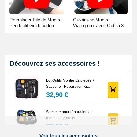
Remplacer Pile de Montre
Ouvrir une Montre
Pendentif Guide Vidéo
Waterproof avec Outil à 3
broches Guide Vidéo
Découvrez ses accessoires !
Lot Outils Montre 12 pièces +
Sacoche - Réparation Kit
Horlogerie
32,90 €
Sacoche pour réparation de
montre - 12 outils
32,90 €
Voir tous les accessoires