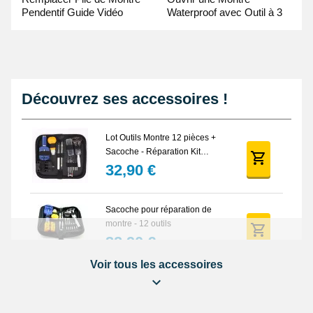
Pendentif Guide Vidéo
Waterproof avec Outil à 3
broches Guide Vidéo
Découvrez ses accessoires !
Lot Outils Montre 12 pièces +
Sacoche - Réparation Kit
Horlogerie
32,90 €
Sacoche pour réparation de
montre - 12 outils
32,90 €
Voir tous les accessoires
Lubrijoint – Graisse pour Joint
de Montre étanche