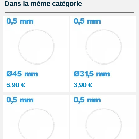
8,90 €
Dans la même catégorie
Kit Réparation Montre
Multifonction
23,90 €
6,90 €
3,90 €