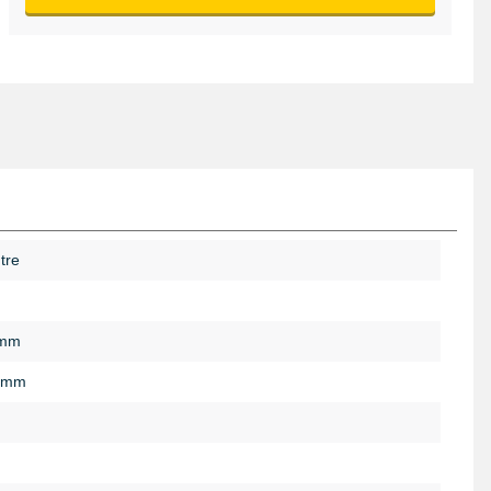
tre
 mm
 mm