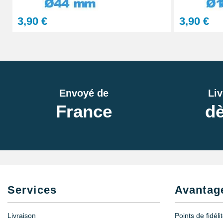
3,90 €
3,90 €
Envoyé de
Liv
France
dè
Services
Avantag
Livraison
Points de fidéli