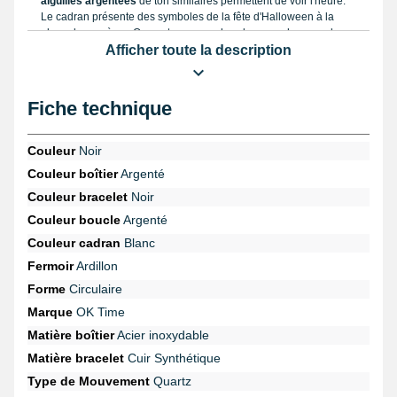
aiguilles argentées
de ton similaires permettent de voir l'heure.
Le cadran présente des symboles de la fête d'Halloween à la
place des repères. On y retrouve un chaudron, un chapeau de
sorcière, son balai, ses bottes et un livre de magie, un chat noir,
Afficher toute la description
une chauve souris.
Le bracelet
Fiche technique
D'apparence noir, le bracelet de montre
est muni de 7
perforations
,
fait à l'aide de
faux cuir
et mesure 20 mm. Ayant
Couleur
Noir
une boucle type ardillon
d'apparence argentée abritée sur le
bracelet de montre à l'aide de pompe d'une longueur de 20 mm,
Couleur boîtier
Argenté
elle sert à étendre la taille au niveau d'un poignet
jusqu'à 230
Couleur bracelet
Noir
mm
.
Couleur boucle
Argenté
Couleur cadran
Blanc
Fermoir
Ardillon
Forme
Circulaire
Marque
OK Time
Matière boîtier
Acier inoxydable
Matière bracelet
Cuir Synthétique
Type de Mouvement
Quartz