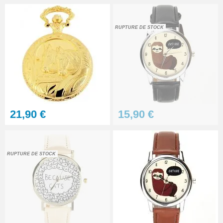
7,90 €
RUPTURE DE STOCK
Lot 7 seringues pâte diamant -
polir verre de montre
RUPTURE DE STOCK
39,90 €
Pied à coulisse digital pas cher
21,90 €
15,90 €
16,90 €
Cloche de démontage horloger
anti poussière
RUPTURE DE STOCK
14,90 €
Marteau d'horlogerie
professionnel
8,90 €