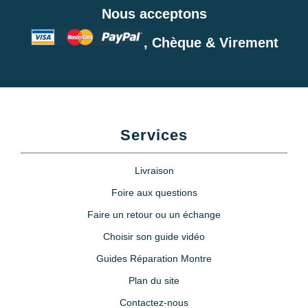
Poire soufflante anti poussière +
Nous acceptons
brosse
5,90 €
, Chèque & Virement
Poire soufflante pour appareil
photo et montre
9,90 €
Services
PolyWatch anti rayure verre
minéral
Livraison
27,90 €
Foire aux questions
Faire un retour ou un échange
Polish pour polir métal même
rouillé - Autosol
Choisir son guide vidéo
RUPTURE DE STOCK
17,90 €
Guides Réparation Montre
Plan du site
Contactez-nous