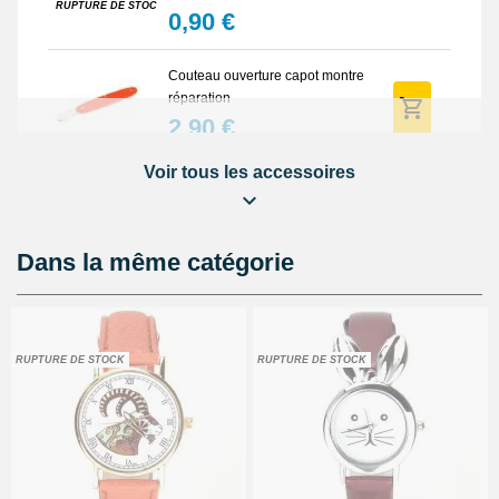
RUPTURE DE STOCK
0,90 €
Couteau ouverture capot montre
réparation
2,90 €
Voir tous les accessoires
Marteau horloger fermer montre
4,90 €
Dans la même catégorie
Pointeau de pose reparation
bracelet
3,90 €
RUPTURE DE STOCK
RUPTURE DE STOCK
Outil soulever couvercle arrière
montre
4,90 €