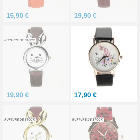
Pince antistatique montre pas
15,90 €
19,90 €
chère
5,90 €
RUPTURE DE STOCK
Kit - Changer la pile d'une
montre - réparation pas chère
10,90 €
À configurer
19,90 €
17,90 €
Petit pointeau de pose plastique
réparation bracelet montre
2,90 €
RUPTURE DE STOCK
RUPTURE DE STOCK
Support réparation de boîtier de
montre pas cher