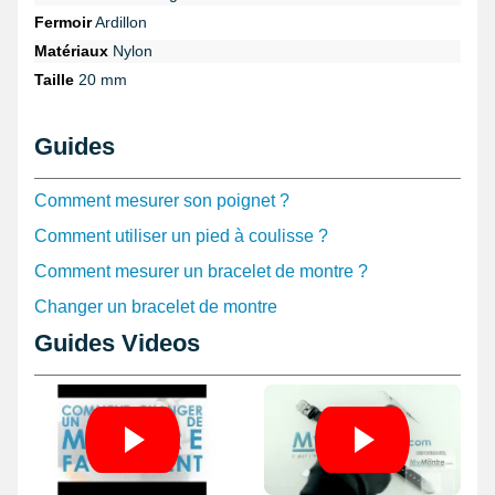
sillonant la rubrique
montre tête de mort
, reconnaissez ce genre
Fermoir
Ardillon
de bracelet de montre.
Matériaux
Nylon
D'une largeur de 20 mm, le bracelet est réalisé grâce à du nylon.
Taille
20 mm
Idéal pour un changement d'un bracelet pour montre cassé ou
usé. Ce genre de boucle ardillon argentée est adopté pour
déployer ce style de bracelet nylon. Réalisé au moyen d'une
Guides
production de qualité supérieure afin de s'installer avec un boîtier
possédant une mesure d'entre-corne de 20 mm au maximum et
est d'apparence brun. Il est conseillé d'affecter ce bracelet à l'aide
Comment mesurer son poignet ?
de barres de montre non fournies au niveau d'un boîtier de
montre. Il est indispensable de réunir cet article de réparation
Comment utiliser un pied à coulisse ?
montre avec des tiges non fournies a hauteur d'un boîtier.
Comment mesurer un bracelet de montre ?
Changer un bracelet de montre
Guides Videos