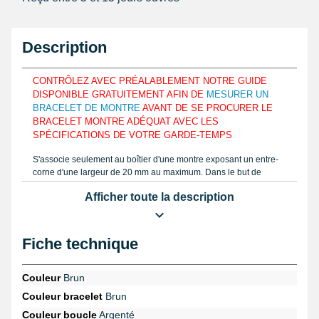
Description
CONTRÔLEZ AVEC PRÉALABLEMENT NOTRE GUIDE
DISPONIBLE GRATUITEMENT AFIN DE
MESURER UN
BRACELET DE MONTRE
AVANT DE SE PROCURER LE
BRACELET MONTRE ADÉQUAT AVEC LES
SPÉCIFICATIONS DE VOTRE GARDE-TEMPS
S'associe seulement au boîtier d'une montre exposant un entre-
corne d'une largeur de 20 mm au maximum. Dans le but de
facilement s'harmoniser aux pourtours d'un poignet, ce produit
Afficher toute la description
horloger 20 mm est conçu en nylon. Avec un
pied à coulisse
ou
une règle identique à notre guide disponible sur notre site
internet, demandez la bonne largeur de votre bracelet de montre
à réparer. Comptant une attache ardillon, le produit 20 mm est
Fiche technique
composé grâce à du nylon.
Avec une
pompe montre pas cher
, il est possible d'unir ce
Couleur
Brun
bracelet avec un boîtier de montre. En disposant un
petit pointeau
Couleur bracelet
Brun
de pose plastique réparation bracelet montre
provenant de la
rubrique
outil horloger pas cher
délogez un bracelet cassé. En
Couleur boucle
Argenté