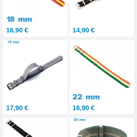
Gros pointeau de pose
manipulation bracelet montre
4,90 €
16,90 €
14,90 €
Pointeau de pose à 2 têtes
7,90 €
Outil pointeau de pose suisse
professionnel BERGEON
28,90 €
Pointeau de Pose Tête
17,90 €
16,90 €
Interchangeable
9,90 €
Kit Réparation Montre