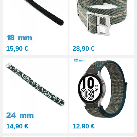
Multifonction
23,90 €
Sacoche Outils Horlogerie
complet de Réparation - 13
pièces
45,90 €
15,90 €
28,90 €
14,90 €
12,90 €