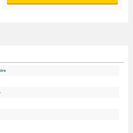
tre
é