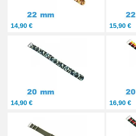
4,90 €
14,90 €
15,90 €
Pointeau de pose à 2 têtes
7,90 €
Outil pointeau de pose suisse professi
28,90 €
Pointeau de Pose Tête Interchangeable
14,90 €
16,90 €
9,90 €
Kit Réparation Montre Multifonction
23,90 €