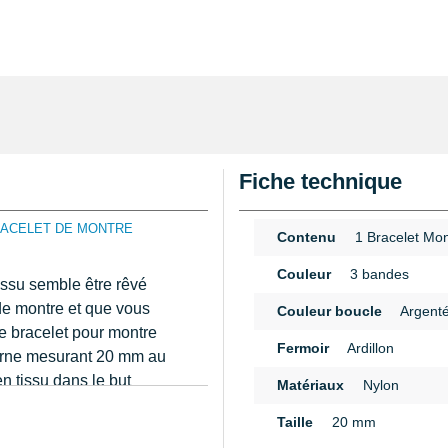
Fiche technique
ACELET DE MONTRE
Contenu
1 Bracelet Mon
Couleur
3 bandes
issu semble être rêvé
de montre et que vous
Couleur boucle
Argent
Le bracelet pour montre
Fermoir
Ardillon
corne mesurant 20 mm au
 tissu dans le but
Matériaux
Nylon
ueur exacte de votre
n
Taille
20 mm
tutoriel sur My-Montre