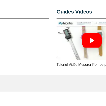
é de s'accomoder à
our montre tissu
Guides Videos
sonne. Cet article de
uit a une épaisseur de
lacement idéal pour un
en détail
ntre à l'aide d'une
plastique réparation
 pas cher
dégagez un
r les gardes-temps de la
Tutoriel Vidéo Mesurer Pompe 
 et mesure 20 mm de large.
 du liquide. Adapté pour
tyle ardillon est
 ce type de bracelet
ntages que modernes et
us, Mondaine ou Breguet
ion de qualité supérieure,