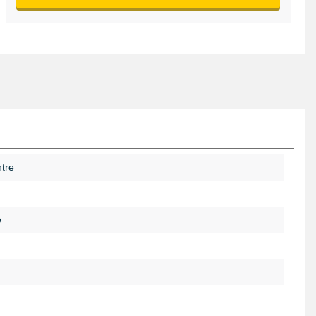
tre
é