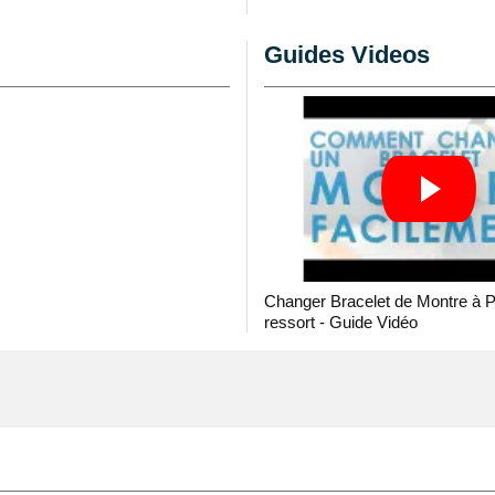
re au moyen d'une
pompe
é en acquérant le
Guides Videos
outil montre
. La rubrique
ère, ce style de bracelet
e. Idéal pour un
Ce style de bracelet en
enre bouton pression
armoniser avec un boîtier
aximale à l'aide d'une
tier montre avec des tiges
Changer Bracelet de Montre à 
ressort - Guide Vidéo
cle de réparation horloger
oîtier montre.