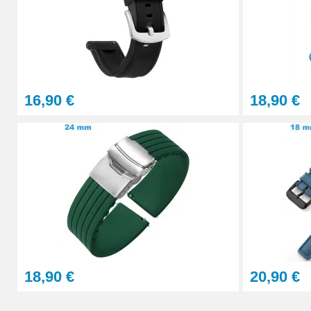
Pointeau de Pose Tête Interchangeable
9,90 €
16,90 €
18,90 €
Kit Réparation Montre Multifonction
23,90 €
Sacoche Outils Horlogerie complet de Rép
45,90 €
18,90 €
20,90 €