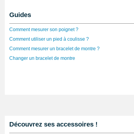
Il est nécessaire de le changer à hauteur d'une mont
pour montre
. Un bracelet usagé demande d'être dégag
Guides
pointeau de pose tête interchangeable
de la catégorie
montre animaux
possède sur casiment toutes les horlog
Comment mesurer son poignet ?
22 mm.
Comment utiliser un pied à coulisse ?
D'une largeur de 22 mm, il est formé à l'aide de silicon
Comment mesurer un bracelet de montre ?
renouvellement d'un bracelet de montre cassé ou usé. 
Changer un bracelet de montre
silicone prévient l'ouverture à l'aide de la boucle de g
argentée. Il est de couleur noir et constitué afin de s'h
montre dévoilant une mesure d'entre-corne de 22 mm m
production de haute qualité. Se fixe à hauteur d'un boî
pour montre non fournies. Il est utile de mettre cet arti
avec des tiges de montre non fournies a hauteur d'un b
Découvrez ses accessoires !