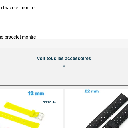
on bracelet montre
e bracelet montre
Voir tous les accessoires
éparation Kit Horlogerie
 bracelet montre
NOUVEAU
 au choix + 1 Pointeau de pose