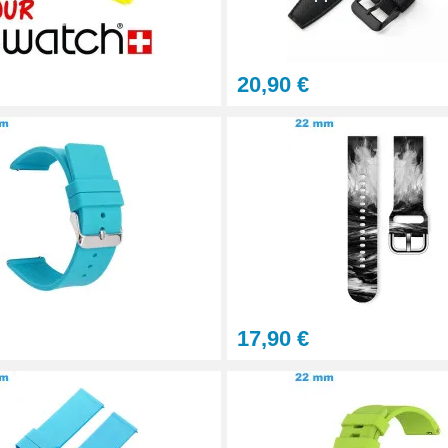
20,90 €
tils
let montre
17,90 €
onnel BERGEON