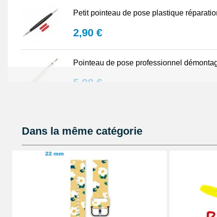
Petit pointeau de pose plastique réparati
2,90 €
Pointeau de pose professionnel démontag
5,90 €
Lot Outils Montre 12 pièces + Sacoche - R
Dans la même catégorie
32,90 €
Pointeau de pose de précision réparation
4,90 €
Kit Réparation Bracelet Montre 2 Pompes