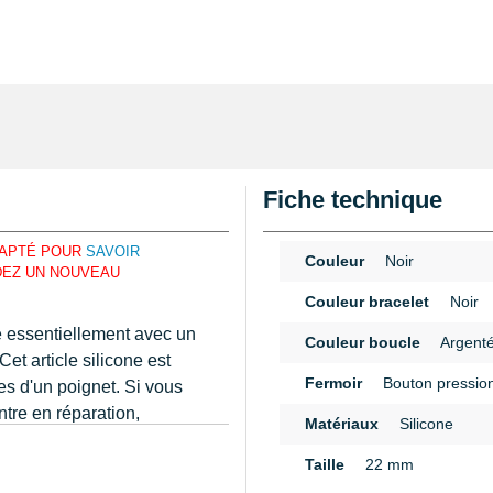
Fiche technique
DAPTÉ POUR
SAVOIR
Couleur
Noir
DEZ UN NOUVEAU
Couleur bracelet
Noir
 essentiellement avec un
Couleur boucle
Argent
et article silicone est
Fermoir
Bouton pressio
es d'un poignet. Si vous
ntre en réparation,
Matériaux
Silicone
ntique à la notice. Formé
n
Taille
22 mm
la boucle bouton pression.