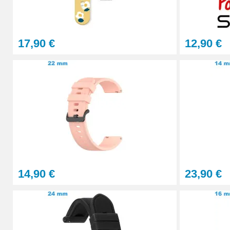
4,90 €
17,90 €
12,90 €
Sacoche pour réparation de montre - 12 ou
32,90 €
Gros pointeau de pose manipulation brace
4,90 €
Pointeau de pose à 2 têtes
14,90 €
23,90 €
7,90 €
Outil pointeau de pose suisse professi
28,90 €