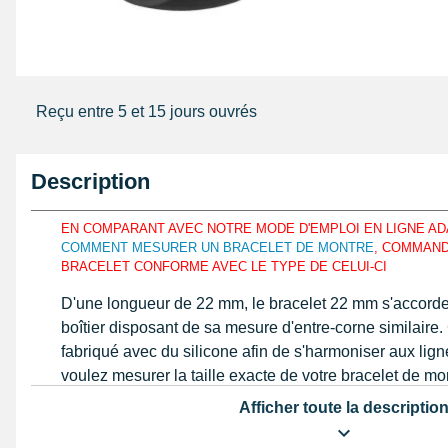
Reçu entre 5 et 15 jours ouvrés
Description
EN COMPARANT AVEC NOTRE MODE D'EMPLOI EN LIGNE A
COMMENT MESURER UN BRACELET DE MONTRE
, COMMAN
BRACELET CONFORME AVEC LE TYPE DE CELUI-CI
D'une longueur de 22 mm, le bracelet 22 mm s'accorde
boîtier disposant de sa mesure d'entre-corne similaire. C
fabriqué avec du silicone afin de s'harmoniser aux lign
voulez mesurer la taille exacte de votre bracelet de mo
mesurez la taille à l'aide d'un
pied à coulisse digital
ide
Afficher toute la descriptio
avec du silicone, le bracelet montre 22 mm est fait de 