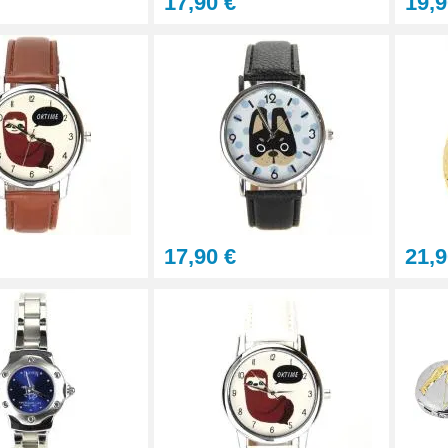
17,90 €
19,9
17,90 €
21,9