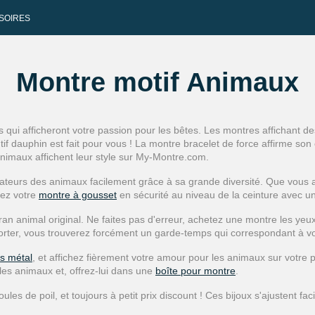
SOIRES
Montre motif Animaux
qui afficheront votre passion pour les bêtes. Les montres affichant d
ntif dauphin est fait pour vous ! La montre bracelet de force affirme so
imaux affichent leur style sur My-Montre.com.
rateurs des animaux facilement grâce à sa grande diversité. Que vous
tez votre
montre à gousset
en sécurité au niveau de la ceinture avec un
n animal original. Ne faites pas d'erreur, achetez une montre les yeux
orter, vous trouverez forcément un garde-temps qui correspondant à vo
s métal
, et affichez fièrement votre amour pour les animaux sur votre
es animaux et, offrez-lui dans une
boîte pour montre
.
ules de poil, et toujours à petit prix discount ! Ces bijoux s'ajustent f