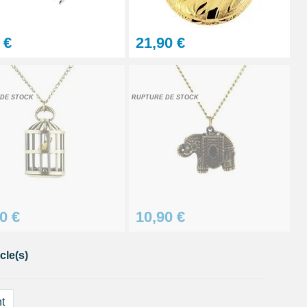
 €
21,90 €
DE STOCK
RUPTURE DE STOCK
0 €
10,90 €
cle(s)
t