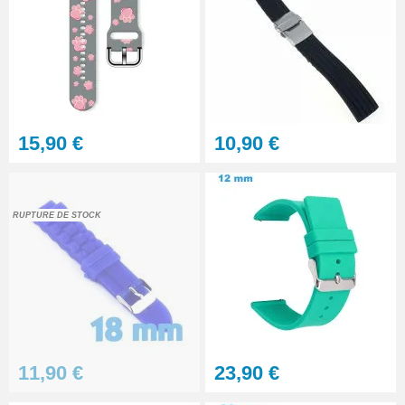
Multifonction
23,90 €
Sacoche Outils Horlogerie
complet de Réparation - 13
pièces
45,90 €
15,90 €
10,90 €
RUPTURE DE STOCK
11,90 €
23,90 €