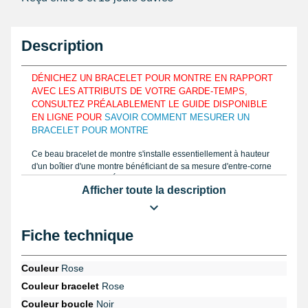
Description
DÉNICHEZ UN BRACELET POUR MONTRE EN RAPPORT
AVEC LES ATTRIBUTS DE VOTRE GARDE-TEMPS,
CONSULTEZ PRÉALABLEMENT LE GUIDE DISPONIBLE
EN LIGNE POUR
SAVOIR COMMENT MESURER UN
BRACELET POUR MONTRE
Ce beau bracelet de montre s'installe essentiellement à hauteur
d'un boîtier d'une montre bénéficiant de sa mesure d'entre-corne
de 18 mm maximale. Élaboré avec du silicone pour aisément se
Afficher toute la description
combiner aux courbes du poignet et de le garder proprement.
Prenez la mensuration au moyen d'une règle graduée ou un
pied
à coulisse électronique
et prenez le gabarit du bracelet montre à
disposer. Cet article de réparation horloger 18 mm est élaboré à
Fiche technique
base de silicone.
Cet article est à rattacher à hauteur d'un boîtier à l'aide d'une
Couleur
Rose
pompe montre
. Si vous décidez d'enlever un vieux bracelet
Couleur bracelet
Rose
montre usé, vous devez disposer un
outil pointeau de pose
suisse professionnel bergeon
en provenance de la catégorie
outil
Couleur boucle
Noir