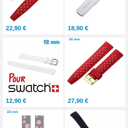
Gros pointeau de pose
manipulation bracelet montre
4,90 €
22,90 €
18,90 €
Pointeau de pose à 2 têtes
7,90 €
Outil pointeau de pose suisse
professionnel BERGEON
28,90 €
Pointeau de Pose Tête
12,90 €
27,90 €
Interchangeable
9,90 €
Kit Réparation Montre