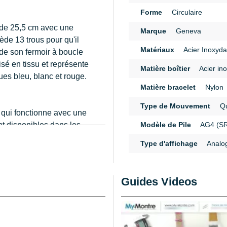
Forme
Circulaire
r de 25,5 cm avec une
Marque
Geneva
de 13 trous pour qu'il
Matériaux
Acier Inoxyda
de son fermoir à boucle
isé en tissu et représente
Matière boîtier
Acier in
es bleu, blanc et rouge.
Matière bracelet
Nylon
Type de Mouvement
Qu
 qui fonctionne avec une
nt disponibles dans les
Modèle de Pile
AG4 (S
n
ne montre afin de
Type d'affichage
Analo
unir
d'un couteau
ntre
. Il est également
erture de boîtier de
Guides Videos
s d'une
pince antistatique
.
 nécessaire. Ce bracelet
possédant une longueur de
e montre d'une longueur