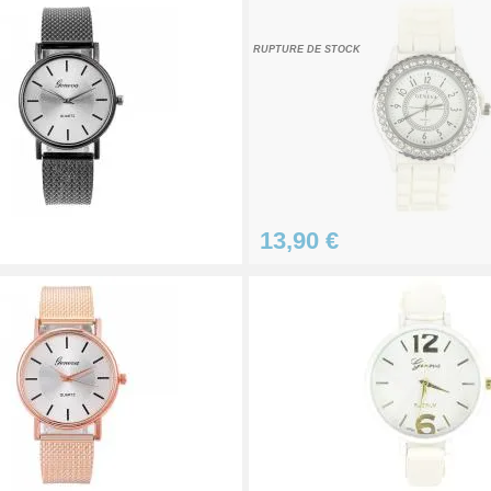
RUPTURE DE STOCK
 LED
13,90 €
ation pas chère
on bracelet montre
e bracelet montre