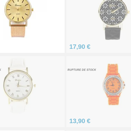
 20 mm pas chère
17,90 €
e de 22mm - 2 unités pas chères
K
RUPTURE DE STOCK
chère
13,90 €