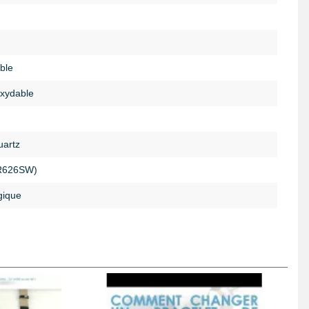
ble
oxydable
artz
R626SW)
gique