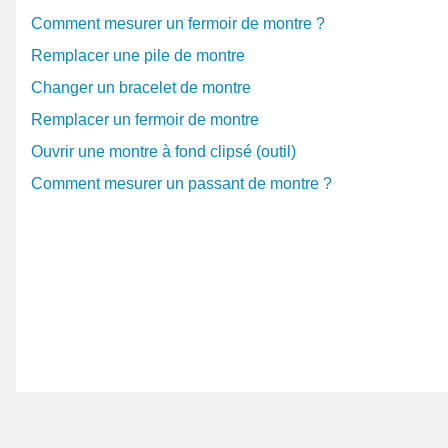
de 22 mm
. Pour remplacer les pompes de fixation, ac
Comment mesurer un fermoir de montre ?
pose
.
Remplacer une pile de montre
La montre de marque Geneva unisexe possède un aspec
Changer un bracelet de montre
C'est une montre pas chère pour homme et pour femme
Remplacer un fermoir de montre
couleurs de la France, bleu, blanc, rouge. Cette montre
Ouvrir une montre à fond clipsé (outil)
représenter son pays lors de manifestation sportive.
Comment mesurer un passant de montre ?