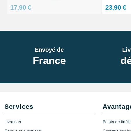
5,90 €
17,90 €
23,90 €
Loupe grossissante 10X avec LED
8,90 €
Envoyé de
Liv
Loupe grossissante 10X
France
dè
6,90 €
Lot Outils Montre 12 pièces + Sacoche - R
32,90 €
Services
Avantag
Lunettes grossissantes à LED à verres in
Livraison
Points de fidéli
23,90 €