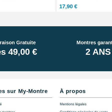
17,90 €
raison Gratuite
Montres garant
s 49,00 €
2 ANS
éparation Kit Horlogerie
es sur My-Montre
À propos
terchangeables
té
Mentions légales