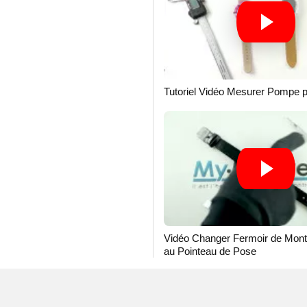
hetez un
pointeau de
t raffiné.
 représentant les
Tutoriel Vidéo Mesurer Pompe 
 est idéale pour
Vidéo Changer Fermoir de Mon
au Pointeau de Pose