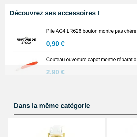
Découvrez ses accessoires !
Pile AG4 LR626 bouton montre pas chère 
RUPTURE DE
0,90 €
STOCK
Couteau ouverture capot montre réparatio
2,90 €
Marteau horloger fermer montre
4,90 €
Dans la même catégorie
Pointeau de pose reparation bracelet
3,90 €