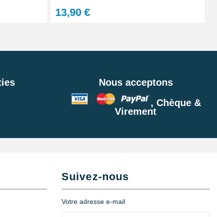
Ajouter au panier
13,90 €
Ajouter au panier
ies
Nous acceptons
, Chèque &
Ajouter au panier
Virement
Ajouter au panier
Suivez-nous
Votre adresse e-mail
Ajouter au panier