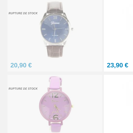
Pince antistatique montre pas chère
RUPTURE DE STOCK
5,90 €
Lunette grossissante - Loupe Horloger et
22,90 €
20,90 €
23,90 €
Kit - Changer la pile d'une montre - répar
10,90 €
RUPTURE DE STOCK
Petit pointeau de pose plastique réparati
2,90 €
Pointeau de pose professionnel démontag