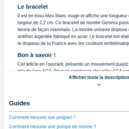
Le bracelet
Il est en tissu bleu blanc rouge et affiche une longueu
largeur de 2,2 cm. Ce bracelet de montre Geneva possè
tienne de façon maximale. La montre unisexe dispose 
ardillon argentée fabriqué en acier. Le bracelet est réal
le drapeau de la France avec les couleurs emblématiqu
Bon à savoir !
Cet article en l'ouvrant, présente un mouvement quartz
pile de type AG4. Pour en remplacer, des piles AG4 so
Afficher toute la descriptio
piles montre pas chères
. Pour le couvercle arrière d'u
renouveler la pile de montre, il est nécessaire de se m
d'ouverture de boîtier
vendu dans la catégorie
outil mo
pratique de voir l'intérieur du boîtier avec un
outil d'ouv
Guides
montre
. Ne maniez pas la pile électrique, équipez-vou
Pour refermer le couvercle, un
marteau pour montre
est
Comment mesurer son poignet ?
est raccroché au boîtier par des barrettes de montre 
22 mm. Le fermoir est lié au bracelet avec une
barre d
Comment mesurer une pompe de montre ?