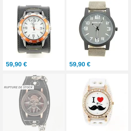
Pince antistatique montre pas
chère
5,90 €
Lunette grossissante - Loupe
Horloger et LED
22,90 €
Kit - Changer la pile d'une
59,90 €
59,90 €
montre - réparation pas chère
10,90 €
RUPTURE DE STOCK
À configurer
Pointeau de pose professionnel
démontage bracelet montre
5,90 €