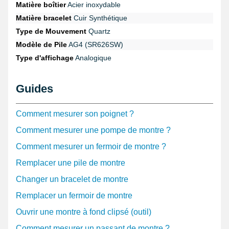
est réunie au bracelet avec une
fixation de montre mesurant 18
Matière boîtier
Acier inoxydable
mm
. Pour dégainer les pompes de fixation, utilisez un
pointeau
Matière bracelet
Cuir Synthétique
de pose
.
Type de Mouvement
Quartz
L'article pas cher unisexe arbore un design à la mode.
Modèle de Pile
AG4 (SR626SW)
Cette montre pas chère style bois convient aussi bien aux
Type d'affichage
Analogique
hommes qu'aux femmes avec son motif élégant.
Guides
Comment mesurer son poignet ?
Comment mesurer une pompe de montre ?
Comment mesurer un fermoir de montre ?
Remplacer une pile de montre
Changer un bracelet de montre
Remplacer un fermoir de montre
Ouvrir une montre à fond clipsé (outil)
Comment mesurer un passant de montre ?