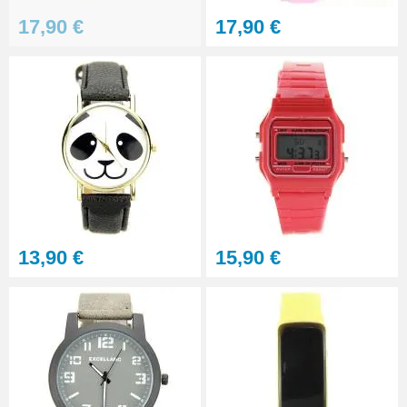
Lot 2 barres de fixation pas cher
17,90 €
17,90 €
pour montre 24 mm
1,90 €
Barre-ressort 22 mm bracelet
montre pas chère
0,90 €
Outil soulever couvercle arrière
montre
4,90 €
13,90 €
15,90 €
Pince antistatique montre pas
chère
5,90 €
Lunette grossissante - Loupe
Horloger et LED