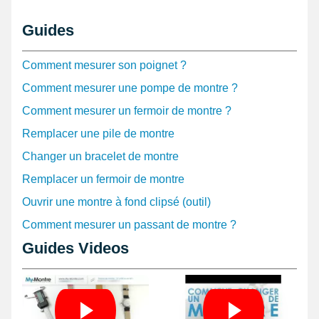
de 22 mm
. Ces pompes peuvent se retirer à l'aide d'un
pointeau
de pose
, disponible dans les
outils de montre
.
Guides
C'est une montre avec un design imposant, grâce à son bracelet
de force. Une montre à la mode, qui saura s'allier aisément avec
Comment mesurer son poignet ?
tout type de style vestimentaire.
Comment mesurer une pompe de montre ?
Comment mesurer un fermoir de montre ?
Remplacer une pile de montre
Changer un bracelet de montre
Remplacer un fermoir de montre
Ouvrir une montre à fond clipsé (outil)
Comment mesurer un passant de montre ?
Guides Videos