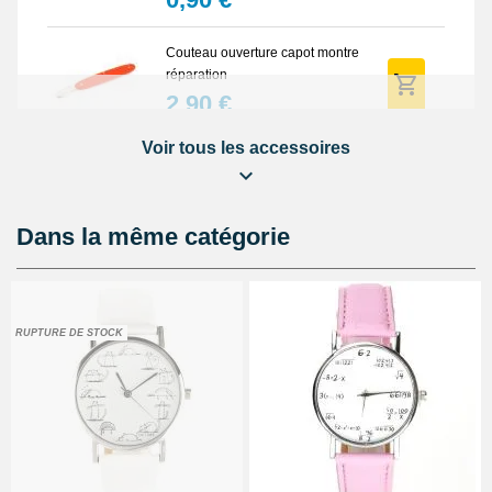
Couteau ouverture capot montre
réparation
2,90 €
Voir tous les accessoires
Marteau horloger fermer montre
4,90 €
Dans la même catégorie
Pointeau de pose reparation
bracelet
3,90 €
RUPTURE DE STOCK
Pompe montre 24 mm pas chère
pour bracelet
0,90 €