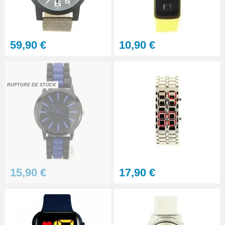
22,90 €
Kit - Changer la pile d'une
59,90 €
10,90 €
montre - réparation pas chère
10,90 €
RUPTURE DE STOCK
À configurer
Petit pointeau de pose plastique
réparation bracelet montre
2,90 €
15,90 €
17,90 €
Pointeau de pose professionnel
démontage bracelet montre
5,90 €