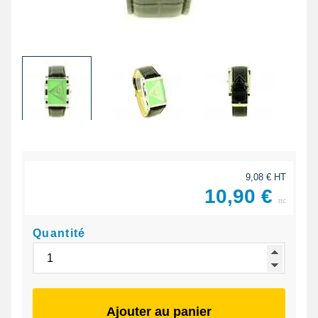
9,08 € HT
10,90 €
ttc
Quantité
Ajouter au panier