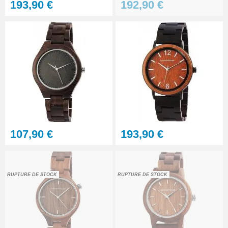
193,90 €
192,90 €
RUPTURE DE STOCK
39,90 €
Pied à coulisse digital pas cher
16,90 €
Cloche de démontage horloger
anti poussière
14,90 €
107,90 €
193,90 €
Marteau d'horlogerie
professionnel
8,90 €
RUPTURE DE STOCK
RUPTURE DE STOCK
Etau montre horlogerie
7,90 €