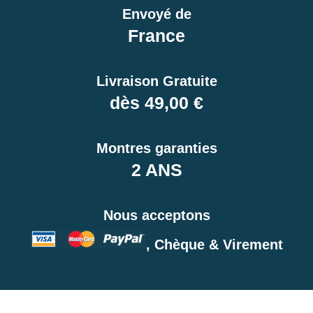
photo et montre
Envoyé de
9,90 €
France
PolyWatch anti rayure verre
Livraison Gratuite
minéral
27,90 €
dès 49,00 €
Polish pour polir métal même
Montres garanties
rouillé - Autosol
RUPTURE DE STOCK
2 ANS
17,90 €
Nous acceptons
, Chèque & Virement