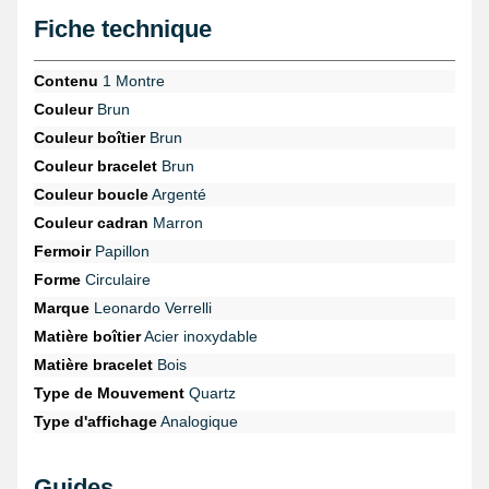
Il mesure 18 mm de large et est
élaboré avec du bois brun
.
Fiche technique
Permettant d'accomoder la taille avec un poignet
jusqu'à 24,0
cm
, une boucle de couleur argentée
type double déployant
est
coincée sur le bracelet de cette montre en bois pour homme au
Contenu
1 Montre
moyen de goupille de 18 mm.
Couleur
Brun
Couleur boîtier
Brun
Couleur bracelet
Brun
Couleur boucle
Argenté
Couleur cadran
Marron
Fermoir
Papillon
Forme
Circulaire
Marque
Leonardo Verrelli
Matière boîtier
Acier inoxydable
Matière bracelet
Bois
Type de Mouvement
Quartz
Type d'affichage
Analogique
Guides