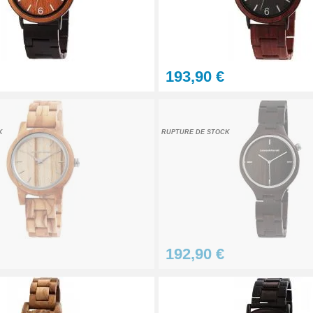
e
193,90 €
as cher
K
RUPTURE DE STOCK
éparation Kit Horlogerie
pour mécanisme
192,90 €
le montre