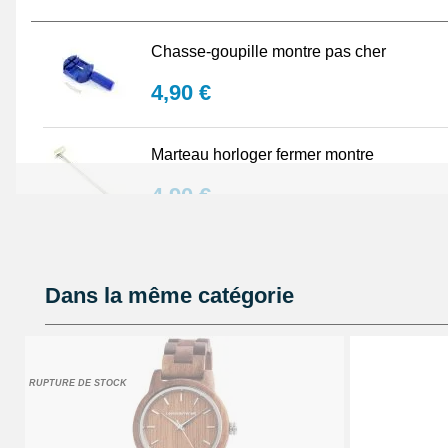
Chasse-goupille montre pas cher
4,90 €
Marteau horloger fermer montre
4,90 €
Pince antistatique montre pas chère
Dans la même catégorie
5,90 €
Kit raccourcir bracelet de montre métal
RUPTURE DE STOCK
5,90 €