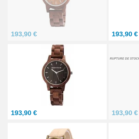
Chasse-goupille Manuel réparation montr
1,90 €
193,90 €
193,90 €
Support réparation de boîtier de montre p
9,90 €
RUPTURE DE STOC
Lot Outils Montre 12 pièces + Sacoche - R
32,90 €
Souffleur anti-poussière en caoutchouc 
193,90 €
193,90 €
4,90 €
Pointe de remplacement de chasse-goupil