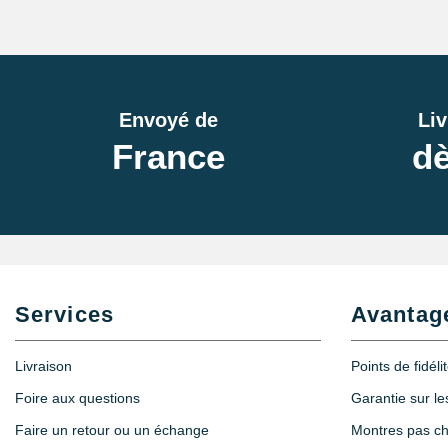
Écrin Montre Plastique Noir
RUPTURE DE
4,90 €
STOCK
Envoyé de
Liv
Écrin Montre Plat Bleu
France
dè
RUPTURE DE
6,90 €
STOCK
Écrin Montre Carton Noir
RUPTURE DE
4,90 €
STOCK
Services
Avantag
Emballage Cadeau Montre - Berlingot Noi
1,90 €
Livraison
Points de fidéli
Foire aux questions
Garantie sur l
Sacoche pour réparation de montre - 12 ou
Faire un retour ou un échange
Montres pas c