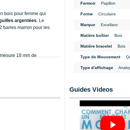
Fermoir
Papillon
 en bois pour femme qui
Forme
Circulaire
guilles argentées
. Le
Marque
Excellanc
2 barres marron pour les
Matière boîtier
Bois
Matière bracelet
Bois
 mesure 18 mm de
Type de Mouvement
Qu
t
jusqu'à 23,0 cm
,
un
n
Type d'affichage
Analo
incée grâce à une
 Ce bracelet de montre en
bracelets en métal. Vous
Guides Videos
un chasse-goupille.