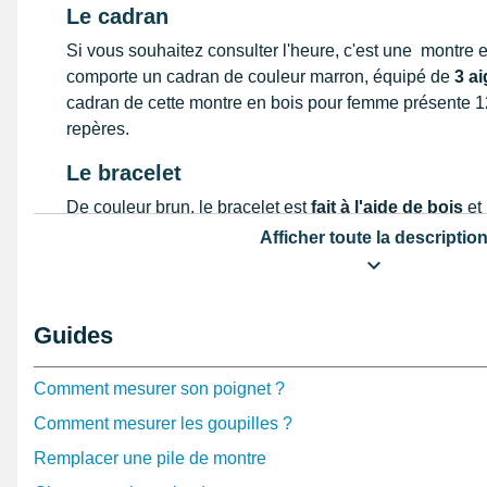
Le cadran
Si vous souhaitez consulter l'heure, c'est une montre
comporte un cadran de couleur marron, équipé de
3 ai
cadran de cette montre en bois pour femme présente 1
repères.
Le bracelet
De couleur brun, le bracelet est
fait à l'aide de bois
et
largeur. Pouvant accomoder la proportion à un poigne
Afficher toute la descriptio
fermoir double déployant
d'apparence argentée est co
goupille mesurant 18 mm sur le bracelet pour montre.
bois pour femme est constitué de maillons comme les 
Guides
pouvez donc le mettre à la bonne taille en manipulant 
Comment mesurer son poignet ?
Comment mesurer les goupilles ?
Remplacer une pile de montre