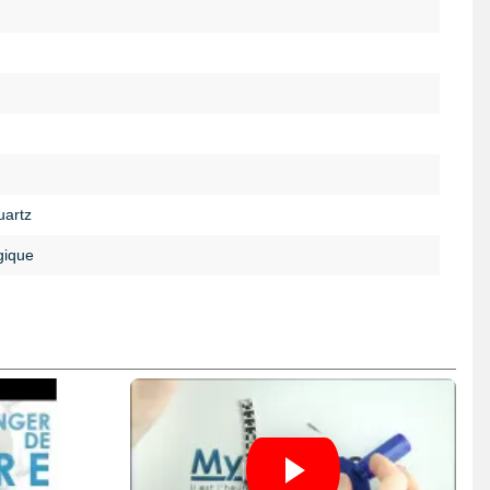
artz
gique