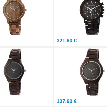
acement pour bracelet montre métal
321,90 €
paration montre pas cher
ntre
107,90 €