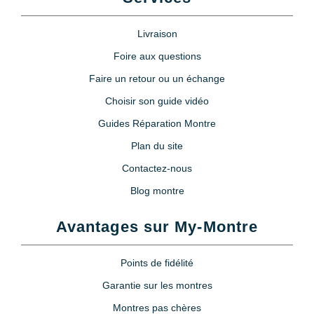
7,90 €
Livraison
Lubrijoint – Graisse pour Joint
Foire aux questions
de Montre étanche
Faire un retour ou un échange
8,90 €
Choisir son guide vidéo
Guides Réparation Montre
Poire soufflante anti poussière +
brosse
Plan du site
5,90 €
Contactez-nous
Blog montre
Poire soufflante pour appareil
photo et montre
Avantages sur My-Montre
9,90 €
Points de fidélité
Loupe horloger serre tête
Garantie sur les montres
11,90 €
Montres pas chères