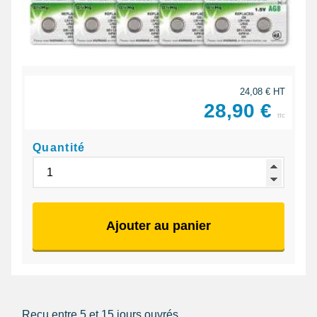
24,08 € HT
28,90 €
ttc
Quantité
Ajouter au panier
Reçu entre 5 et 15 jours ouvrés