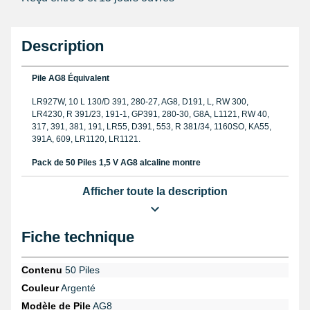
Description
Pile AG8 Équivalent
LR927W, 10 L 130/D 391, 280-27, AG8, D191, L, RW 300,
LR4230, R 391/23, 191-1, GP391, 280-30, G8A, L1121, RW 40,
317, 391, 381, 191, LR55, D391, 553, R 381/34, 1160SO, KA55,
391A, 609, LR1120, LR1121.
Pack de 50 Piles 1,5 V AG8 alcaline montre
Disposent d'une tension électrique égale à 1,5 Volts.
Changer
Afficher toute la description
pile montre
à fond clipsé et à fond vissé est un jeu d'enfant, pour
cela vérifiez avec la page correspondante. Elles mesurent 2,1
mm pour la hauteur et 11,6 mm pour leur diamètre pour les
Fiche technique
mesures. Ces batteries pèsent 1,3g séparément. Pile en outre
employée 317, GP391, 280-30, 553, RW 300, RW 40, LR55,
LR1121, et beaucoup d'autres encore. 553, 280-27, 609, LR55,
Contenu
50 Piles
LR1120, 391A, 317, RW 300, et plus encore s'accordent à la
désignation AG8. Examinez avant d'en acheter, la présence d'un
Couleur
Argenté
joint
maintenant l'étanchéité du garde-temps plus le nom de la
Modèle de Pile
AG8