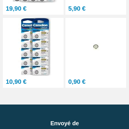
19,90 €
5,90 €
Clé d'ouverture de boîtier vissé
pour réparer montre
17,90 €
Lunettes grossissement variable
réparation montre
13,90 €
Sacoche pour réparation de
montre - 12 outils
10,90 €
0,90 €
32,90 €
Outil réparation montre dévisser
les capots vissés
6,90 €
Envoyé de