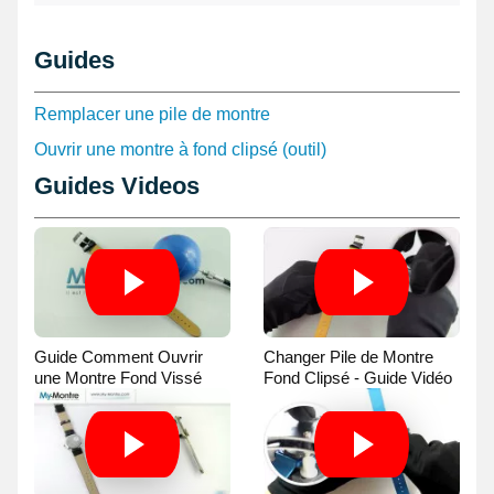
pile. Vous devez vous reporter à un professionnel de la
réparation de montre qui aura la faculté de garantir l'étanchéité
au cas où votre garde-temps comprend un joint d'horlogerie. En
Guides
cas que la pile AG8 commence à ralentir, il est indispensable de
subsituer la batterie équipé des
outillage horlogerie
. Ce modèle
de pile montre AG8 se découvre aussi sur un aide auditive, petite
Remplacer une pile de montre
télécommande, téléphone, balance, moniteur de fréquence
cardiaque, point rouge, ordinateur, dispositif de mesure, etc.
Ouvrir une montre à fond clipsé (outil)
Guides Videos
Guide Comment Ouvrir
Changer Pile de Montre
une Montre Fond Vissé
Fond Clipsé - Guide Vidéo
avec une Balle