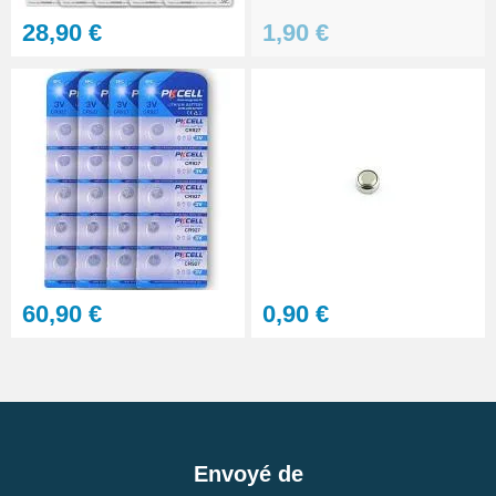
28,90 €
1,90 €
Clé d'ouverture de boîtier vissé
pour réparer montre
17,90 €
Lunettes grossissement variable
réparation montre
13,90 €
Sacoche pour réparation de
montre - 12 outils
60,90 €
0,90 €
32,90 €
Outil réparation montre dévisser
les capots vissés
6,90 €
Envoyé de