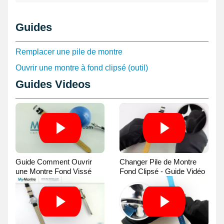
de montre qui aura la possibilité d'en attester le caractère
étanche. Lorsque votre montre commence à ralentir, il est
conseillé de changer la pile équipé des
outillages horlogerie
. Se
Guides
distinguant aussi dans un petite télécommande, électronique,
porte-clé, dispositif de mesure, aide auditive, calculatrice,
glucomètre, thermomètre numérique, etc. cet exemplaire de
Remplacer une pile de montre
batterie montre CR1220 est courant.
Ouvrir une montre à fond clipsé (outil)
Guides Videos
Guide Comment Ouvrir
Changer Pile de Montre
une Montre Fond Vissé
Fond Clipsé - Guide Vidéo
avec une Balle