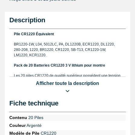
Description
Pile CR1220 Équivalent
BR1220-1W, L04, 5012LC, PA, DL1220B, ECR1220, DL1220,
280-208, 1220, BR1220, CR1220, SB-T13, CR1220-1W,
LM1220, KCR1220.
Pack de 20 Batteries CR1220 3 V lithium pour montre
Les 20 piles CR1220 de qualité supérieur possédent une tension
électrique égale à 3 Volts. Toutes les instructions dans le but de
Afficher toute la description
changer une pile montre
sont présentes à la page concordante.
Ce sont 20 batteries CR1220 mesurant 1,9 mm de haut et 12 mm
de large. Ces piles lithium pèsent 1,9g. Les noms CR1220,
Fiche technique
CR1220-1W, KCR1220, SB-T13, BR1220, 280-208, LM1220,
DL1220B, et bien d'autres encore se combinent au nom CR1220.
Examinez la présence d'un
joint montre
constituant un caractère
Contenu
20 Piles
étanche d'un garde-temps avant de passer commande plus la
référence de la pile. En cas que votre garde-temps a un joint,
Couleur
Argenté
nous conseillons de consulter un professionnel de la réparation
Modèle de Pile
CR1220