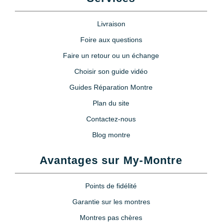
7,90 €
Livraison
Lubrijoint – Graisse pour Joint
Foire aux questions
de Montre étanche
Faire un retour ou un échange
8,90 €
Choisir son guide vidéo
Guides Réparation Montre
Poire soufflante anti poussière +
brosse
Plan du site
5,90 €
Contactez-nous
Blog montre
Poire soufflante pour appareil
photo et montre
Avantages sur My-Montre
9,90 €
Points de fidélité
Loupe horloger serre tête
Garantie sur les montres
11,90 €
Montres pas chères