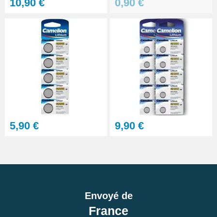
10,90 €
0,90 €
Clé d'ouverture de boîtier vissé
pour réparer montre
17,90 €
Lunettes grossissement variable
réparation montre
13,90 €
Sacoche pour réparation de
montre - 12 outils
5,90 €
9,90 €
32,90 €
Outil réparation montre dévisser
les capots vissés
6,90 €
Envoyé de
France
Cloche de démontage horloger