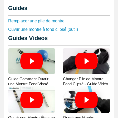
fréquence cardiaque, dispositif médical, dispositif optique, viseurs
Guides
laser, accessoire de vélo, petite télécommande, etc. ce modèle de
batterie CR1216 est commun.
Remplacer une pile de montre
Ouvrir une montre à fond clipsé (outil)
Guides Videos
Guide Comment Ouvrir
Changer Pile de Montre
une Montre Fond Vissé
Fond Clipsé - Guide Vidéo
avec une Balle
Ouvrir une Montre Étanche
Ouvrir une Montre