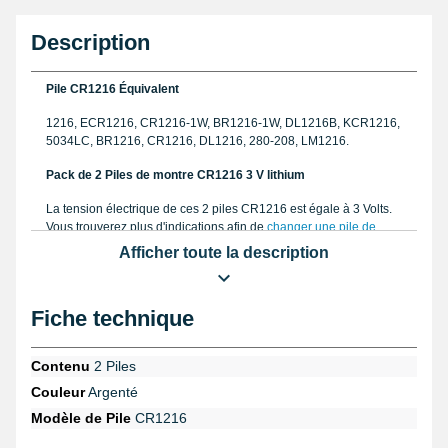
Description
Pile CR1216 Équivalent
1216, ECR1216, CR1216-1W, BR1216-1W, DL1216B, KCR1216,
5034LC, BR1216, CR1216, DL1216, 280-208, LM1216.
Pack de 2 Piles de montre CR1216 3 V lithium
La tension électrique de ces 2 piles CR1216 est égale à 3 Volts.
Vous trouverez plus d'indications afin de
changer une pile de
montre
à fond vissé ou à fond clipsé à la page relative. Elles
Afficher toute la description
mesurent 12 mm de large et 1,6 mm de haut pour les mesures.
Ces piles pèsent 0,7g séparément. Cet exemplaire CR1216 se
détermine également sous le nom LM1216, CR1216-1W,
Fiche technique
5034LC, BR1216-1W, ECR1216, BR1216. Examinez la présence
d'un
joint de montre
qui promet l'étanchéité de la montre et le
modèle de la pile à acheter. Vous pouvez demander à un
Contenu
2 Piles
réparateur montre qui aura la capacité de promettre l'étanchéité
lorsque votre garde-temps comprend un joint de montre. Lorsque
Couleur
Argenté
la pile CR1216 commence à ralentir, il est nécéssaire de changer
Modèle de Pile
CR1216
la batterie équipé des
outils pour ouvrir montre
. Se reconnaissant
en outre sur un dispositif de mesure, électronique, moniteur de