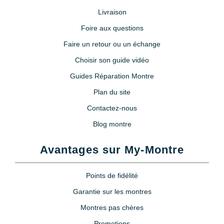
Livraison
Lubrijoint – Graisse pour Joint
Foire aux questions
de Montre étanche
Faire un retour ou un échange
8,90 €
Choisir son guide vidéo
Guides Réparation Montre
Poire soufflante anti poussière +
brosse
Plan du site
5,90 €
Contactez-nous
Blog montre
Poire soufflante pour appareil
photo et montre
Avantages sur My-Montre
9,90 €
Points de fidélité
Loupe horloger serre tête
Garantie sur les montres
11,90 €
Montres pas chères
Promotions