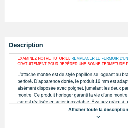
Description
EXAMINEZ NOTRE TUTORIEL
REMPLACER LE FERMOIR D'U
GRATUITEMENT POUR REPÉRER UNE BONNE FERMETURE 
L'attache montre est de style papillon se logeant au bra
perforé. D'apparence dorée, le produit 16 mm est adapt
aisément disposée avec poignet, jumelant les deux par
montre. Ce produit horloger garanti la vie d'une montr
car est réalisée en acier inoxydable. Évaluez grâce à u
format à hauteur des bouts du bracelet.
Afficher toute la descriptio
Attache 16 mm acier inoxydable doré papillon ave
détail