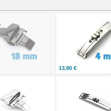
on bracelet montre
K
e bracelet montre
13,90 €