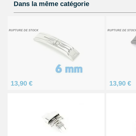
Dans la même catégorie
22,90 €
Petit pointeau de pose plastique réparati
RUPTURE DE STOCK
RUPTURE DE STOC
2,90 €
Pointeau de pose professionnel démontag
5,90 €
13,90 €
13,90 €
Loupe grossissante 10X avec LED
8,90 €
Loupe grossissante 10X
6,90 €