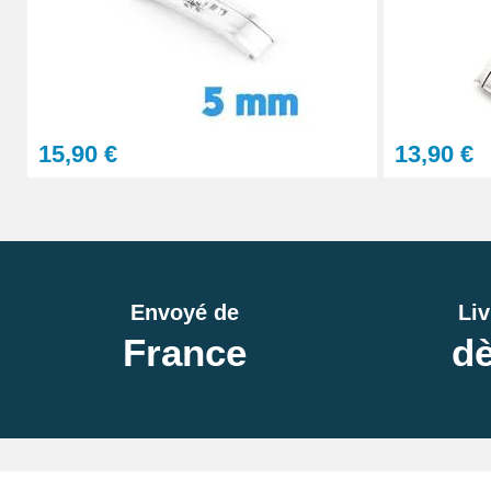
Lunettes grossissement variable réparati
13,90 €
Sacoche pour réparation de montre - 12 ou
15,90 €
13,90 €
32,90 €
Gros pointeau de pose manipulation brace
4,90 €
Envoyé de
Liv
France
dè
Pointeau de pose à 2 têtes
7,90 €
Pied à coulisse digital pas cher