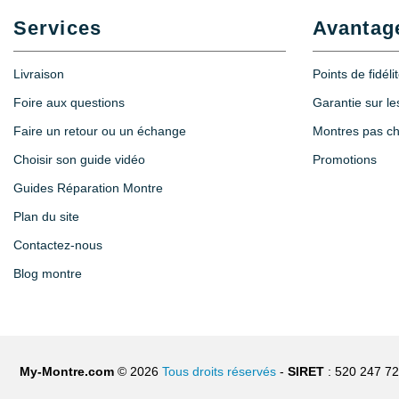
16,90 €
Services
Avantag
Monocle loupe horloger à pince Zoom X1
Livraison
Points de fidéli
15,90 €
Foire aux questions
Garantie sur l
Faire un retour ou un échange
Montres pas c
Loupe montre puissance grossissement 
Choisir son guide vidéo
Promotions
Guides Réparation Montre
6,90 €
Plan du site
Contactez-nous
Blog montre
My-Montre.com
© 2026
Tous droits réservés
-
SIRET
: 520 247 7