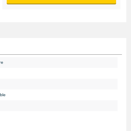
re
ble