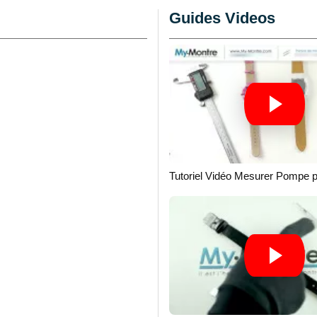
 cet article de
Guides Videos
n, se loge
u par exemple. Le
gueur 16 mm comme la
 avec bouton ouverture"
Tutoriel Vidéo Mesurer Pompe 