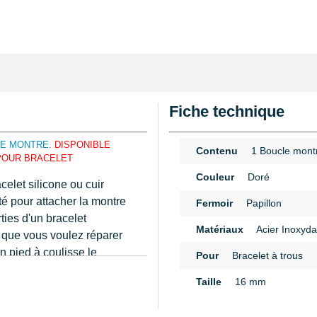
Fiche technique
NE MONTRE
. DISPONIBLE
Contenu
1 Boucle mont
POUR BRACELET
Couleur
Doré
celet silicone ou cuir
é pour attacher la montre
Fermoir
Papillon
ties d'un bracelet
Matériaux
Acier Inoxyda
e que vous voulez réparer
n pied à coulisse le
Pour
Bracelet à trous
n
Taille
16 mm
c bouton ouverture en