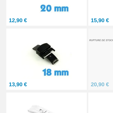
Lot Outils Montre 12 pièces + Sacoche - R
12,90 €
15,90 €
32,90 €
Lunettes grossissantes à LED à verres in
RUPTURE DE STOC
23,90 €
Pointeau de pose de précision réparation
4,90 €
13,90 €
20,90 €
Kit Réparation Bracelet Montre 2 Pompes
4,90 €