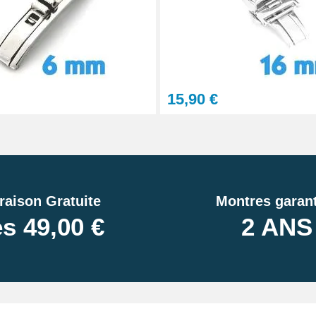
on montre
tils
15,90 €
let montre
raison Gratuite
Montres garant
s 49,00 €
2 ANS