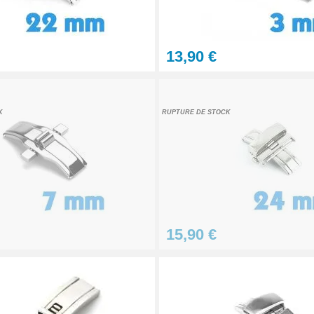
éparation Kit Horlogerie
13,90 €
terchangeables
K
RUPTURE DE STOCK
 bracelet montre
15,90 €
 au choix + 1 Pointeau de pose