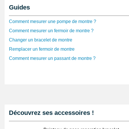
Description du produit
Guides
Ce fermoir est pratique pour réparer le bracelet d'une 
de type double déployante. Se réglant
strictement
sur 
Comment mesurer une pompe de montre ?
plastique, la largeur ne peut pas dépasser 16 mm. Les
Comment mesurer un fermoir de montre ?
article au format fermé sont de 19 mm pour la largeur
Quand il est ouvert les mesures de l'article disposent
Changer un bracelet de montre
pour 40 mm en longueur. Le fermoir est de couleur arge
Remplacer un fermoir de montre
inoxydable. Cet un article se fixe aisément au bracele
Comment mesurer un passant de montre ?
montres
de 16 mm .
Bon à savoir !
Le fermoir est relié au bracelet avec une fixations à re
de 16 mm. Changez d'une barrette de montre d'accro
remplacement ou 2 fixations. Il est facile de enfoncer le
faut acheter un
pointeau de pose
.
Découvrez ses accessoires !
CARACTÉRISTIQUES DU FERMOIR
Référence : BDD-16mm-01
Type de fermoir : double déployante