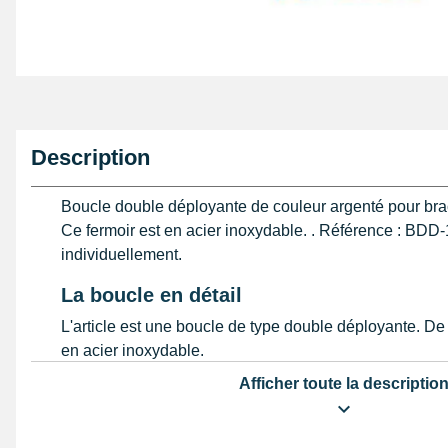
Description
Boucle double déployante de couleur argenté pour bra
Ce fermoir est en acier inoxydable. . Référence : BD
individuellement.
La boucle en détail
L'article est une boucle de type double déployante. De t
en acier inoxydable.
Afficher toute la descriptio
Attention : Cet accessoire de montre se monte exc
bracelet large de 16 mm.