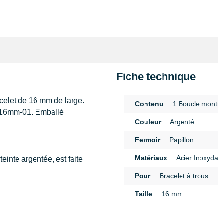
Fiche technique
celet de 16 mm de large.
Contenu
1 Boucle mont
D-16mm-01. Emballé
Couleur
Argenté
Fermoir
Papillon
Matériaux
Acier Inoxyda
einte argentée, est faite
Pour
Bracelet à trous
n
lusivement à un
Taille
16 mm