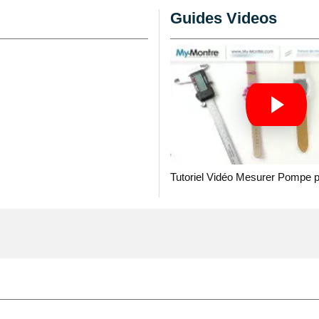
Guides Videos
montre. C'est une boucle
un bracelet en cuir ou de
 mensurations de cet
 avec 40 mm en longueur.
 d'une largeur de 19 mm
ntée fait en acier
t avec des
pompes de
Tutoriel Vidéo Mesurer Pompe 
ssort avec pour longueur
che de mm de
s pompes de fixation, il