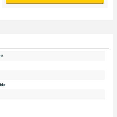
re
ble