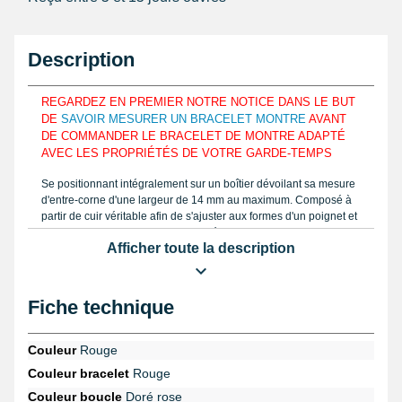
Description
REGARDEZ EN PREMIER NOTRE NOTICE DANS LE BUT
DE
SAVOIR MESURER UN BRACELET MONTRE
AVANT
DE COMMANDER LE BRACELET DE MONTRE ADAPTÉ
AVEC LES PROPRIÉTÉS DE VOTRE GARDE-TEMPS
Se positionnant intégralement sur un boîtier dévoilant sa mesure
d'entre-corne d'une largeur de 14 mm au maximum. Composé à
partir de cuir véritable afin de s'ajuster aux formes d'un poignet et
de le maintenir convenablement. Dénichez la longueur d'un
Afficher toute la description
bracelet de montre à disposer similaire à notre guide proposé au
moyen d'un
pied à coulisse à lecture numérique
ou une règle
graduée. Muni d'une fermeture ardillon, le bracelet de montre 14
mm est élaboré au moyen de cuir véritable.
Fiche technique
Une
pompe
est présentée pour associer ce bracelet montre au
niveau d'un boîtier de montre. Si vous choisissez d'enlever un
Couleur
Rouge
vieux bracelet de montre usé, il est impératif d'avoir le
pointeau
Couleur bracelet
Rouge
de pose professionnel démontage bracelet montre
issu de la
catégorie
outil montre
. Consultez ce type de bracelet , en
Couleur boucle
Doré rose