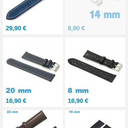
Gros pointeau de pose
manipulation bracelet montre
4,90 €
29,90 €
8,90 €
Pointeau de pose à 2 têtes
7,90 €
Outil pointeau de pose suisse
professionnel BERGEON
28,90 €
Pointeau de Pose Tête
16,90 €
16,90 €
Interchangeable
9,90 €
Kit Réparation Montre