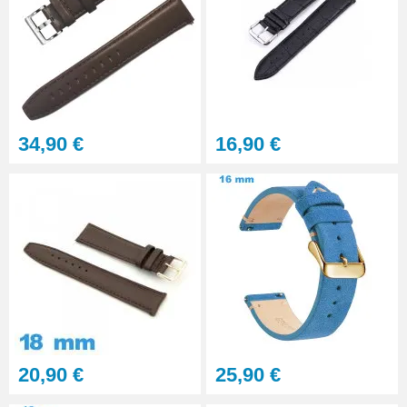
Multifonction
23,90 €
Sacoche Outils Horlogerie
complet de Réparation - 13
pièces
45,90 €
34,90 €
16,90 €
20,90 €
25,90 €