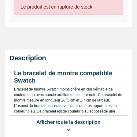
Le produit est en rupture de stock.
Description
Le bracelet de montre compatible
Swatch
Bracelet de montre Swatch moins chère en cuir véritable de
couleur bleu avec boucle ardillon de couleur noir. Ce bracelet de
montre mesure en longueur 18, 5 cm et 1,7 cm de largeur.
L’aspect du bracelet est noir avec des coutûres apparentes de
couleur bleu. Ce bracelet est de couleur bleu et possède une
boucle ardillon noire. Ce bracelet de montre Swatch moins chère
Afficher toute la description
comporte 7 trous pour permettre de le serrer à la hauteur du
poignet. C'est un bracelet Swatch de qualité avec un look unique
avec ses coutures bleu.