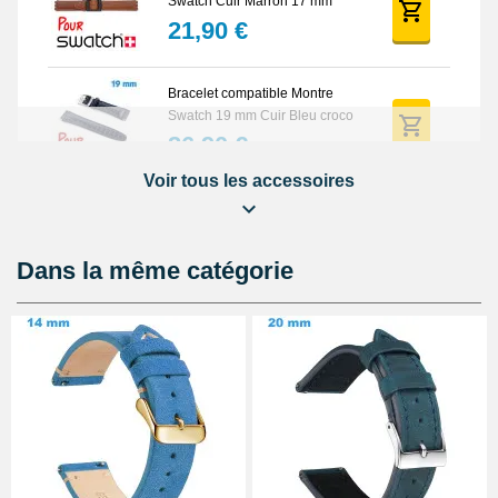
Swatch Cuir Marron 17 mm
21,90 €
Bracelet compatible Montre
Swatch 19 mm Cuir Bleu croco
26,90 €
Voir tous les accessoires
Pointeau de pose reparation
bracelet
3,90 €
Dans la même catégorie
Petit pointeau de pose plastique
réparation bracelet montre
2,90 €
Kit - Remplacer pile montre
swatch pas cher
7,90 €