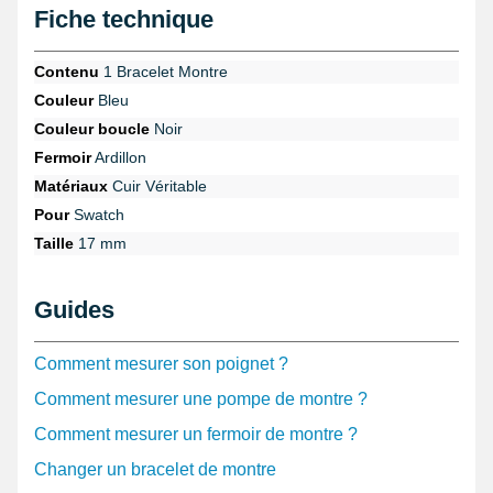
Fiche technique
Ce bracelet pas cher convient uniquement à une montre
Swatch de 17 mm.
Contenu
1 Bracelet Montre
Caractéristiques du bracelet de
Couleur
Bleu
montre Swatch
Couleur boucle
Noir
Le bracelet est de couleur bleue
Fermoir
Ardillon
La longueur du bracelet mesure 18,5 cm
La largeur du bracelet mesure 1,9 cm
Matériaux
Cuir Véritable
Le fermoir est une boucle ardillon
Pour
Swatch
Taille
17 mm
Guides
Comment mesurer son poignet ?
Comment mesurer une pompe de montre ?
Comment mesurer un fermoir de montre ?
Changer un bracelet de montre