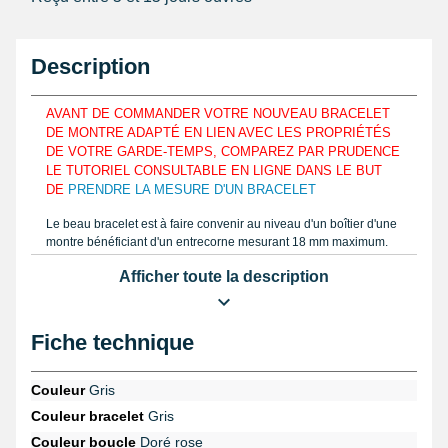
Description
AVANT DE COMMANDER VOTRE NOUVEAU BRACELET
DE MONTRE ADAPTÉ EN LIEN AVEC LES PROPRIÉTÉS
DE VOTRE GARDE-TEMPS, COMPAREZ PAR PRUDENCE
LE TUTORIEL CONSULTABLE EN LIGNE DANS LE BUT
DE
PRENDRE LA MESURE D'UN BRACELET
Le beau bracelet est à faire convenir au niveau d'un boîtier d'une
montre bénéficiant d'un entrecorne mesurant 18 mm maximum.
Pour simplement s'adapter aux formes d'un poignet, le produit est
Afficher toute la description
composé avec du silicone. Déterminez la mensuration au moyen
d'un
pied à coulisse digital
ou une règle semblable au mode
d'emploi sur My-Montre et estimez la bonne largeur d'un bracelet
à acquérir. Le produit est fabriqué avec du silicone.
Fiche technique
Il est nécessaire de l'assembler au niveau d'un boîtier d'une
montre grâce à une
pompe montre
. Délogez un ancien bracelet
Couleur
Gris
de montre usé en commandant un
set d'outil montre, 12 pièces
Couleur bracelet
Gris
avec sacoche
de la rubrique
outil horloger pas cher
. Consultez ce
genre de bracelet pour montre, en parcourant les horlogères de
Couleur boucle
Doré rose