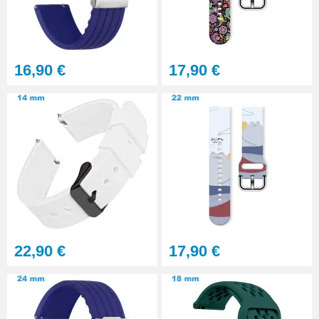
Gros pointeau de pose
manipulation bracelet montre
4,90 €
16,90 €
17,90 €
Pointeau de pose à 2 têtes
7,90 €
Outil pointeau de pose suisse
professionnel BERGEON
28,90 €
Pointeau de Pose Tête
22,90 €
17,90 €
Interchangeable
9,90 €
Kit Réparation Montre