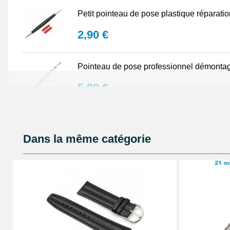
Petit pointeau de pose plastique réparati
2,90 €
Pointeau de pose professionnel démontag
5,90 €
Lot Outils Montre 12 pièces + Sacoche - R
Dans la même catégorie
32,90 €
Pointeau de pose de précision réparation
4,90 €
Kit Réparation Bracelet Montre 2 Pompes