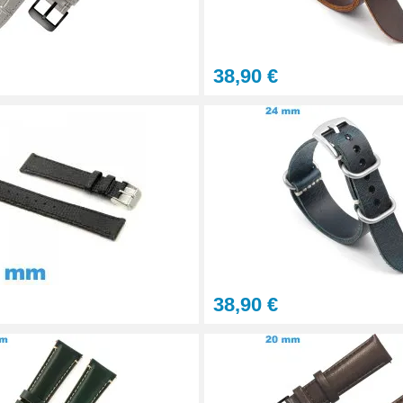
38,90 €
tils
let montre
38,90 €
onnel BERGEON