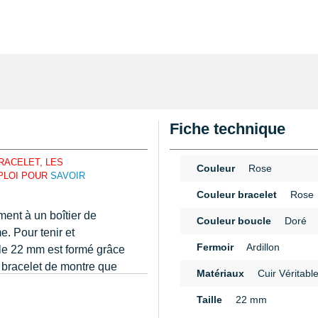
Fiche technique
RACELET, LES
Couleur
Rose
MPLOI POUR
SAVOIR
Couleur bracelet
Rose
ent à un boîtier de
Couleur boucle
Doré
. Pour tenir et
Fermoir
Ardillon
icle 22 mm est formé grâce
u bracelet de montre que
Matériaux
Cuir Véritabl
nsultable avec un
pied à
n
Taille
22 mm
 au moyen de cuir