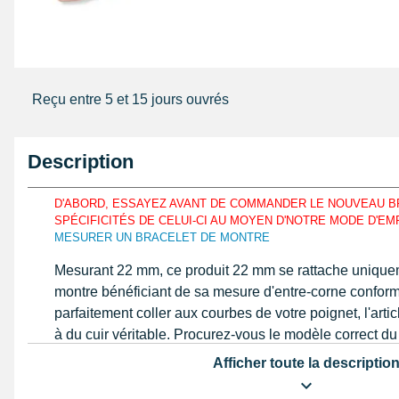
Reçu entre 5 et 15 jours ouvrés
Description
D'ABORD, ESSAYEZ AVANT DE COMMANDER LE NOUVEAU B
SPÉCIFICITÉS DE CELUI-CI AU MOYEN D'NOTRE MODE D'E
MESURER UN BRACELET DE MONTRE
Mesurant 22 mm, ce produit 22 mm se rattache uniquem
montre bénéficiant de sa mesure d'entre-corne conforme
parfaitement coller aux courbes de votre poignet, l'art
à du cuir véritable. Procurez-vous le modèle correct d
vous souhaitez réparer identique au mode d'emploi co
Afficher toute la descriptio
coulisse
ou une règle. Le bracelet 22 mm est composé
véritable.