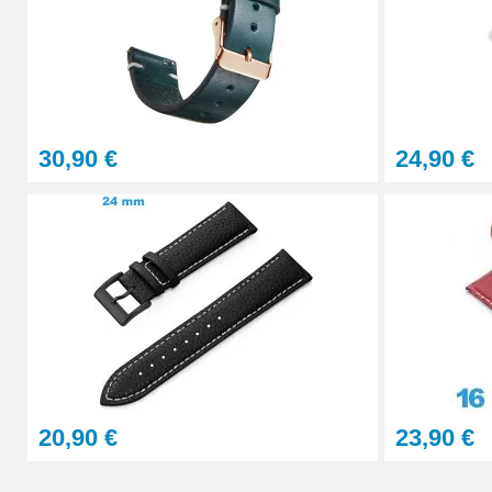
Pointeau de Pose Tête Interchangeable
9,90 €
30,90 €
24,90 €
Kit Réparation Montre Multifonction
23,90 €
Sacoche Outils Horlogerie complet de Rép
45,90 €
20,90 €
23,90 €