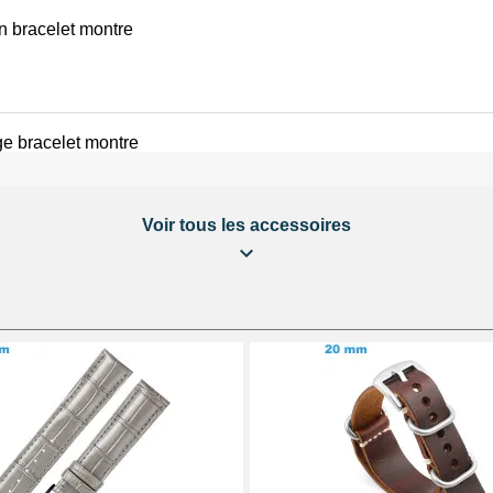
on bracelet montre
e bracelet montre
Voir tous les accessoires
éparation Kit Horlogerie
 bracelet montre
 au choix + 1 Pointeau de pose