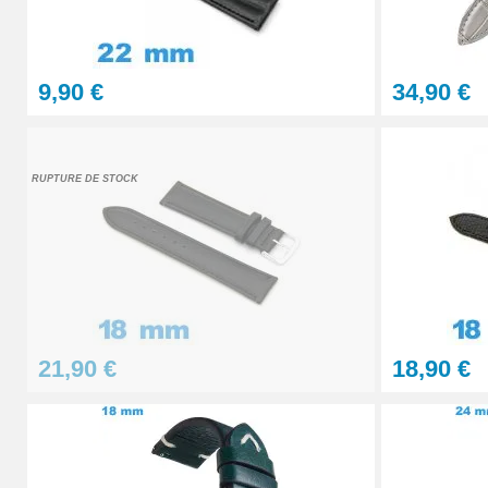
4,90 €
9,90 €
34,90 €
Sacoche pour réparation de montre - 12 ou
32,90 €
RUPTURE DE STOCK
Gros pointeau de pose manipulation brace
4,90 €
Pointeau de pose à 2 têtes
21,90 €
18,90 €
7,90 €
Outil pointeau de pose suisse professi
28,90 €