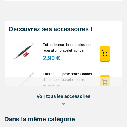
Découvrez ses accessoires !
Petit pointeau de pose plastique
réparation bracelet montre
2,90 €
Pointeau de pose professionnel
démontage bracelet montre
5,90 €
Voir tous les accessoires
Lot Outils Montre 12 pièces +
Sacoche - Réparation Kit
Horlogerie
32,90 €
Dans la même catégorie