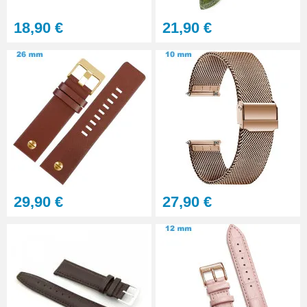
28,90 €
18,90 €
21,90 €
Pointeau de Pose Tête
Interchangeable
9,90 €
Kit Réparation Montre
Multifonction
23,90 €
29,90 €
27,90 €