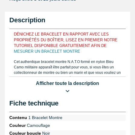
Description
DÉNICHEZ LE BRACELET EN RAPPORT AVEC LES
PROPRIÉTÉS DU BOÎTIER, LISEZ EN PREMIER NOTRE
TUTORIEL DISPONIBLE GRATUITEMENT AFIN DE
MESURER UN BRACELET MONTRE
Cet authentique bracelet montre N.A.T.O formé en nylon Bleu
Camo militaire apparaît être parfait pour vous, si vous êtes un
collectionneur de montre ou bien un marin et que vous vouliez un
bracelet de montre avec du caractère. S'adapte essentiellement
Afficher toute la description
au niveau d'un boîtier d'une montre possédant un entrecorne
d'une longueur de 20 mm maximum. En tissu, le bracelet 20 mm
peut servir dans le but de s'adapter aux courbes du poignet et de
confortablement le maintenir. A l'aide d'un
pied à coulisse
Fiche technique
identique à notre tutoriel consultable en ligne sur notre site
internet, demandez la dimension de votre bracelet que vous
tenez à réparer. Se logeant à diverses mensurations, le bracelet
Contenu
1 Bracelet Montre
tissu a 13 niveaux de serrage. L'article possède un bout arrondis.
Couleur
Camouflage
Ce produit horloger tissu est fin avec une épaisseur de 1,2mm.
En changement d'un bracelet pour montre cassé ou usé, le
Couleur boucle
Noir