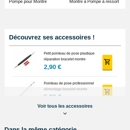
prix et pour des activités marines grâce aux boucle et passants
Pompe pour Montre
Montre à Pompe à ressort
en acier inoxydable. Le bracelet de montre 20 mm est résistant à
- Guide Vidéo
l'eau.
Découvrez ses accessoires !
Petit pointeau de pose plastique
réparation bracelet montre
2,90 €
Pointeau de pose professionnel
démontage bracelet montre
5,90 €
Voir tous les accessoires
Lot Outils Montre 12 pièces +
Sacoche - Réparation Kit
Horlogerie
32,90 €
Dans la même catégorie