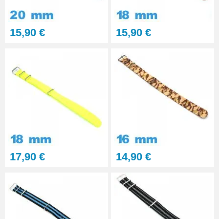
professionnel BERGEON
28,90 €
15,90 €
15,90 €
Pointeau de Pose Tête
Interchangeable
9,90 €
Kit Réparation Montre
Multifonction
23,90 €
17,90 €
14,90 €