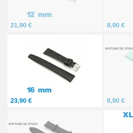
4,90 €
21,90 €
8,90 €
Sacoche pour réparation de montre - 12 ou
32,90 €
RUPTURE DE STOC
Gros pointeau de pose manipulation brace
4,90 €
Pointeau de pose à 2 têtes
23,90 €
8,90 €
7,90 €
Outil pointeau de pose suisse professi
RUPTURE DE STOCK
28,90 €