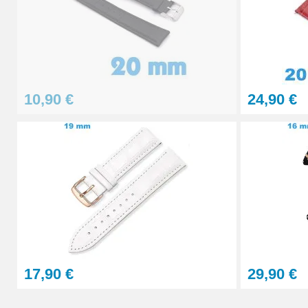
Pointeau de Pose Tête Interchangeable
9,90 €
10,90 €
24,90 €
Kit Réparation Montre Multifonction
23,90 €
Sacoche Outils Horlogerie complet de Rép
45,90 €
17,90 €
29,90 €