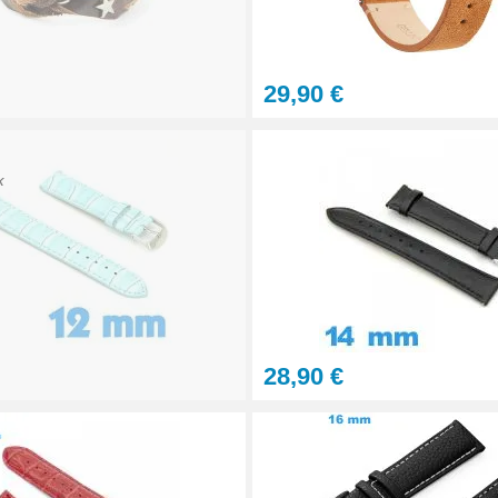
29,90 €
tils
K
let montre
28,90 €
onnel BERGEON