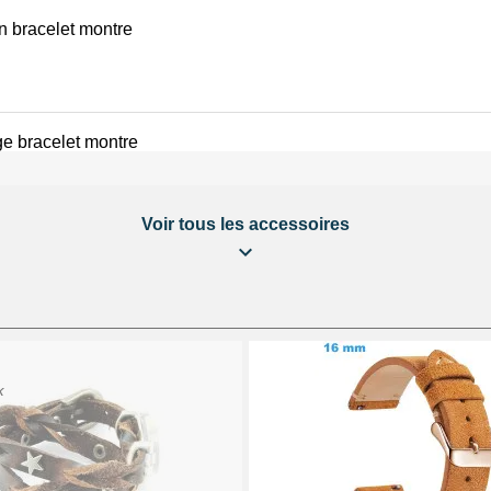
on bracelet montre
e bracelet montre
Voir tous les accessoires
éparation Kit Horlogerie
 bracelet montre
K
 au choix + 1 Pointeau de pose