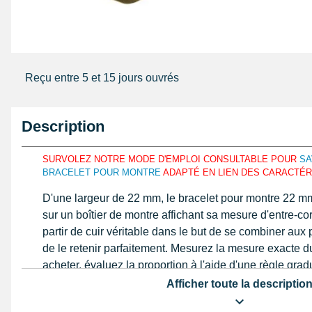
Reçu entre 5 et 15 jours ouvrés
Description
SURVOLEZ NOTRE MODE D'EMPLOI CONSULTABLE POUR
SA
BRACELET POUR MONTRE
ADAPTÉ EN LIEN DES CARACTÉRI
D'une largeur de 22 mm, le bracelet pour montre 22 m
sur un boîtier de montre affichant sa mesure d'entre-c
partir de cuir véritable dans le but de se combiner aux 
de le retenir parfaitement. Mesurez la mesure exacte d
acheter, évaluez la proportion à l'aide d'une règle gr
pas cher
similaire à notre mode d'emploi proposé sur n
Afficher toute la descriptio
bracelet 22 mm est formé avec du cuir véritable.