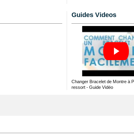
assembler au niveau d'un
us choisissez d'ôter un
Guides Videos
ation montre multifonction
ontre Homme Classique
 de bracelet montre.
ur. Élaboré pour un
u usé. Permettant de
 ardillon argentée est
é supérieure, de couleur
nt un entre-corne de 22
Changer Bracelet de Montre à 
 au moyen de barres non
ressort - Guide Vidéo
sitionne à hauteur d'un