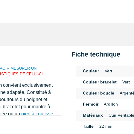
Fiche technique
VOIR MESURER UN
Couleur
Vert
STIQUES DE CELUI-CI
Couleur bracelet
Vert
m convient exclusivement
orne adaptée. Constitué à
Couleur boucle
Argent
pourtours du poignet et
Fermoir
Ardillon
u bracelet pour montre à
aduée ou un
pied à coulisse
Matériaux
Cuir Véritabl
otre boutique. Le
n
Taille
22 mm