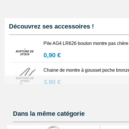
Découvrez ses accessoires !
Pile AG4 LR626 bouton montre pas chère 
RUPTURE DE
0,90 €
STOCK
Chaine de montre à gousset poche bronz
RUPTURE DE
3,90 €
STOCK
Chainette de montre à gousset 30 cm arg
3,90 €
Dans la même catégorie
Chainette gousset ou portfeuille 30 cm do