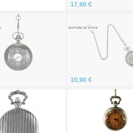
17,90 €
K
RUPTURE DE STOCK
ation pas chère
10,90 €
as cher
éparation Kit Horlogerie