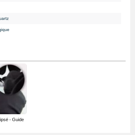
artz
gique
ipsé - Guide