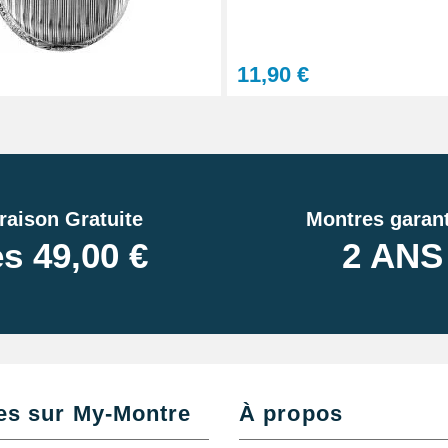
pour mécanisme
11,90 €
30 cm
raison Gratuite
Montres garant
e
s 49,00 €
2 ANS
deau Montre
es sur My-Montre
À propos