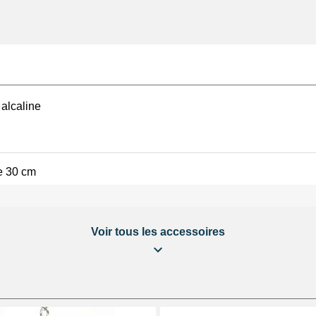
alcaline
e 30 cm
Voir tous les accessoires
enté pantalon
ré