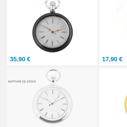
3,90 €
Chaine montre gousset noire 30 cm
3,90 €
Couteau ouverture capot montre réparatio
35,90 €
17,90 €
2,90 €
RUPTURE DE STOCK
Marteau horloger fermer montre
4,90 €
Outil soulever couvercle arrière montre
4,90 €