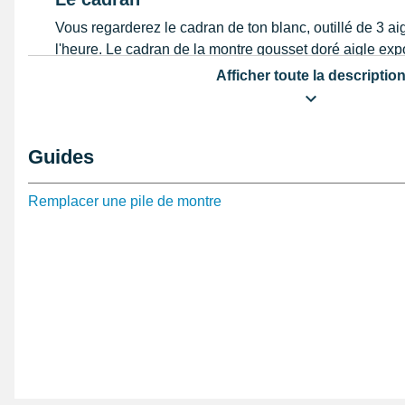
Vous regarderez le cadran de ton blanc, outillé de 3 ai
l'heure. Le cadran de la montre gousset doré aigle ex
nombresplus 60 repères noirs comme repères. Le cadr
Afficher toute la descriptio
dorée de qualité
comprend de
gros chiffres
et prati
La chaîne
Guides
La chaîne de cette montre gousset doré aigle est fourni
de couleur or et mesure 30 cm de long pour 5 mm de la
Remplacer une pile de montre
pratique pour s'accrocher à un pantalon afin de ne pas 