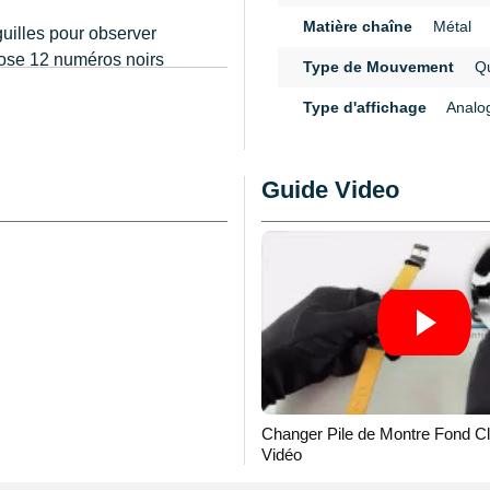
Matière chaîne
Métal
guilles pour observer
pose 12 numéros noirs
Type de Mouvement
Qu
an de la montre gousset
n
Type d'affichage
Analo
que pour un malvoyant.
Guide Video
e avec la montre. Elle est
rge. L'attache est
la perdre.
Changer Pile de Montre Fond Cl
Vidéo