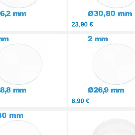
 agrandissante pour verre
pli. Dans la rubrique
ibles pour de nombreux
23,90 €
rantit une restauration
6,90 €