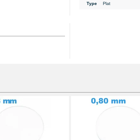
Type
Plat
 des outils. Pour
rochables, pensez à vous
permettra d'obtenir une
lement dans leur pratique
tils polyvalents, conçu
changement des
, ce qui rend le
pied à
atibilité parfaite. Le
pince pour changer un
 d’endommager le boîtier
et la sécurité, l’usage
e 28 mm
est vivement
e une prise ferme, facteur
écision une
colle