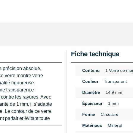
Fiche technique
e précision absolue,
Contenu
1 Verre de mo
Ce verre montre verre
Couleur
Transparent
alité rigoureuse.
 une transparence
Diamètre
14,9 mm
 contre les rayures. Avec
Épaisseur
1 mm
nte de 1 mm, il s’adapte
le. Le contour de ce verre
Forme
Circulaire
 parfait et évitant toute
.
Matériaux
Minéral
n