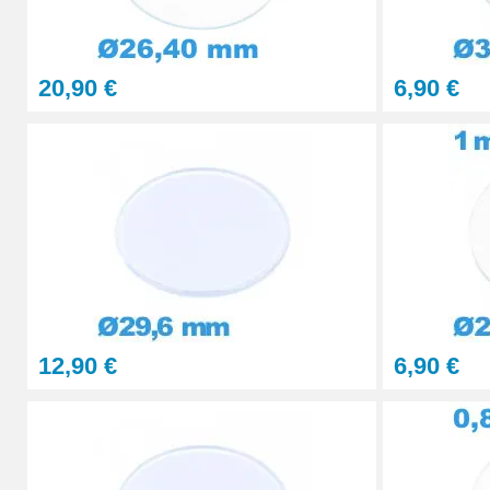
réparation bijoux montre
accompagnée d’une
lentille
qui facilitera la pose et la vérification du travail accom
montre de marque
, vous trouverez des pièces compat
20,90 €
6,90 €
garde-temps. Le choix de ce verre circulaire minéral ga
professionnelle et durable.
12,90 €
6,90 €