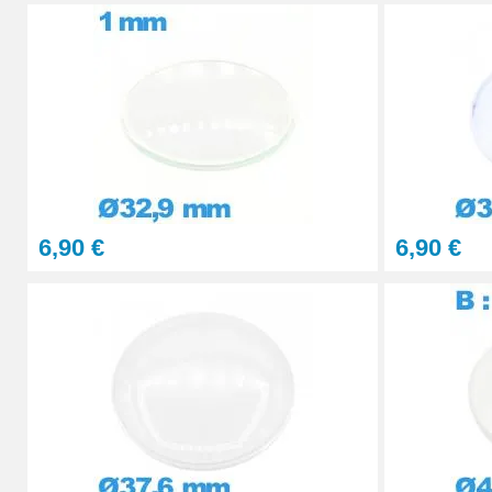
29,90 €
STOCK
PolyWatch anti rayure verre minéral
27,90 €
Presse Boitier Montre Verre
60,90 €
6,90 €
6,90 €
Pince pour Changer un Verre de Montre
41,90 €