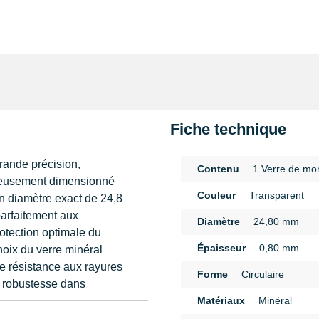
Fiche technique
ande précision,
Contenu
1 Verre de mo
ureusement dimensionné
Couleur
Transparent
n diamètre exact de 24,8
arfaitement aux
Diamètre
24,80 mm
otection optimale du
Épaisseur
0,80 mm
hoix du verre minéral
re résistance aux rayures
Forme
Circulaire
sa robustesse dans
Matériaux
Minéral
n