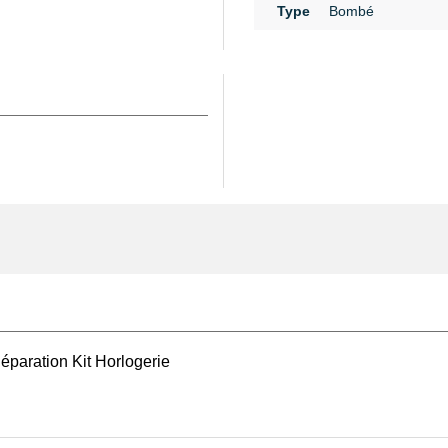
Type
Bombé
 profil bombé, qui impose
au boîtier. Un chanfrein
en préservant l’intégrité
sentielle pour une
rformances d’origine.
eur de diamètre, il est
garantit la conformité des
placement, de nombreux
 de montre
, outil
que de dommages.
 de travail avec un
lot de
 qui évitent toute
Pour les interventions
ire double
est
éparation Kit Horlogerie
ustable afin d’inspecter
orie
montre homme cuir