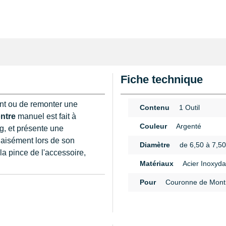
Fiche technique
ent ou de remonter une
Contenu
1 Outil
ntre
manuel est fait à
Couleur
Argenté
ng, et présente une
 aisément lors de son
Diamètre
de 6,50 à 7,5
 la pince de l'accessoire,
Matériaux
Acier Inoxyda
Pour
Couronne de Mont
n
une couronne dont le
cher un remontoir