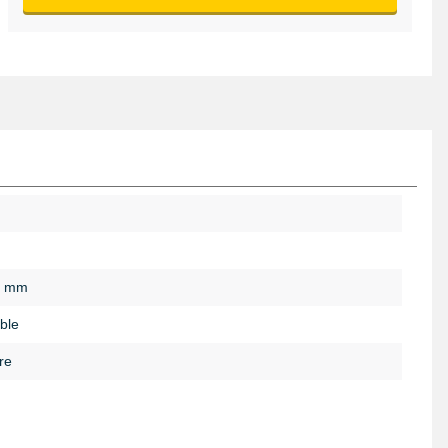
0 mm
ble
re