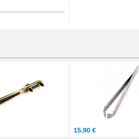
rie
Outil Horloger
de
15,90 €