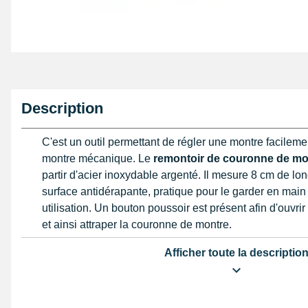
Description
C'est un outil permettant de régler une montre facilem
montre mécanique. Le
remontoir de couronne de mo
partir d'acier inoxydable argenté. Il mesure 8 cm de lo
surface antidérapante, pratique pour le garder en main
utilisation. Un bouton poussoir est présent afin d'ouvrir
et ainsi attraper la couronne de montre.
Afficher toute la descriptio
Ce remontoir de couronne de montre est à utiliser sur 
diamètre est compris entre 6,5 et 7,5 mm. Si vous cher